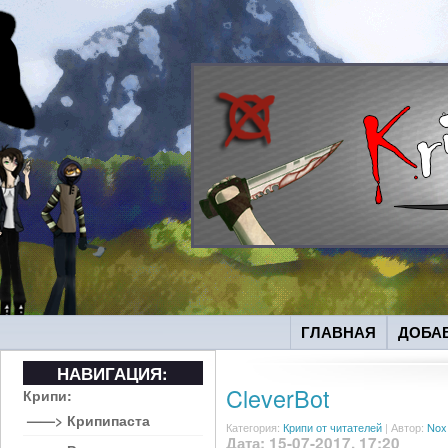
ГЛАВНАЯ
ДОБА
НАВИГАЦИЯ:
CleverBot
Крипи:
——> Крипипаста
Категория:
Крипи от читателей
|
Автор:
Nox
Дата: 15-07-2017, 17:20