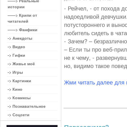
——> Реальные
истории
- Рейчел, - от похода 
——> Крипи от
надоедливой девчушки.
читателей
потустороннего и вынос
——> Фанфики
любитель сидеть в чат
-> Анекдоты
- Зачем? – безразлично
-> Видео
– Если ты про веб-прил
-> Гифки
не к чему, - развернув
-> Живье моё
но, видимо такое пове
-> Игры
-> Картинки
Жми читать далее для
-> Кино
-> Комиксы
-> Познавательное
-> Соцсети