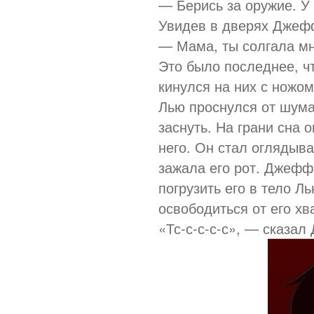
— Берись за оружие. У 
Увидев в дверях Джефф
— Мама, ты солгала мн
Это было последнее, 
кинулся на них с ножо
Лью проснулся от шума
заснуть. На грани сна о
него. Он стал оглядыв
зажала его рот. Джефф
погрузить его в тело Л
освободиться от его хв
«Тс-с-с-с-с», — сказа