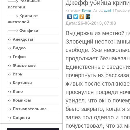
——> Реальные
Джефф убийца крипи
истории
Категория:
Крипи
| Автор:
admin
| Просмотр
——> Крипи от
читателей
Дата: 26-06-2013, 07:08
——> Фанфики
Выдержка из местной г
-> Анекдоты
Зловещий неопознанны
-> Видео
свободе. Уже нескольк
-> Гифки
продолжает безнаказан
-> Живье моё
Единственные сведения
почерпнуть из рассказа
-> Игры
живых после столкнове
-> Картинки
проснулся посреди ноч
-> Кино
увидел, что окно почем
-> Комиксы
было закрыто, когда я 
-> Познавательное
залез под одеяло и поп
-> Соцсети
почувствовал, что за 