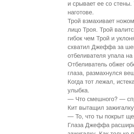
и срывает ее со стены.
наготове.
Трой взмахивает ножом
лицо Троя. Трой валитс
гибок чем Трой и уклон
схватил Джеффа за шею
отбеливателя упала на 
Отбеливатель обжег об
глаза, размахнулся веш
Когда тот лежал, истек
улыбка.
— Что смешного? — с
Кит вытащил зажигалку
— То, что ты покрыт щ
Глаза Джеффа расширил
зажигалку. Как только 