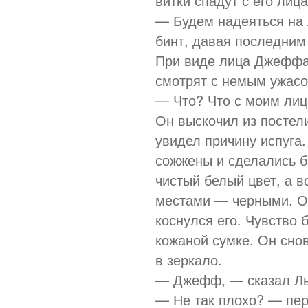
витки спадут с его лица
— Будем надеяться на 
бинт, давая последним
При виде лица Джеффа 
смотрят с немым ужасо
— Что? Что с моим ли
Он выскочил из постели
увидел причину испуга. 
сожжены и сделались б
чистый белый цвет, а 
местами — черными. Он
коснулся его. Чувство 
кожаной сумке. Он сно
в зеркало.
— Джефф, — сказал Лью
— Не так плохо? — пе