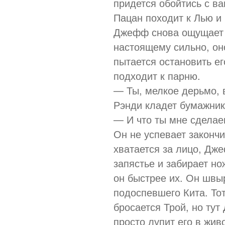
придется обойтись с в
Пацан походит к Лью и 
Джефф снова ощущает т
настоящему сильно, он
пытается остановить е
подходит к парню.
— Ты, мелкое дерьмо, в
Рэнди кладет бумажник
— И что ты мне сдела
Он не успевает закончит
хватается за лицо, Дж
запястье и забирает но
он быстрее их. Он швы
подоспевшего Кита. То
бросается Трой, но тут
просто лупит его в жив