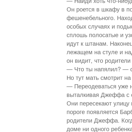
— Найди хоть что-нибуд
Он роется в шкафу в по
фешенебельного. Наход
особых случаях и поды
сплошь полосатые и уз
идут к штанам. Наконец
лежащем на стуле и на
он видит, что родители
— Что ты напялил? — с
Но тут мать смотрит на
— Переодеваться уже н
выталкивая Джеффа с о
Они пересекают улицу 
пороге появляется Барб
родители Джеффа. Когда
доме ни одного ребенк