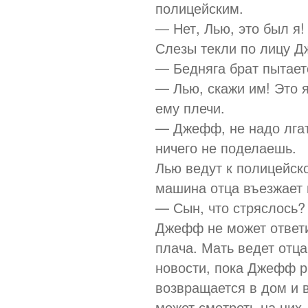
полицейским.
— Нет, Лью, это был я!
Слезы текли по лицу 
— Бедняга брат пытает
— Лью, скажи им! Это я
ему плечи.
— Джефф, не надо лгать
ничего не поделаешь.
Лью ведут к полицейск
машина отца въезжает 
— Сын, что стряслось?
Джефф не может ответи
плача. Мать ведет отц
новости, пока Джефф ры
возвращается в дом и 
может смотреть на них.