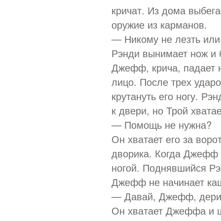
кричат. Из дома выбег
оружие из карманов.
— Никому не лезть или
Рэнди вынимает нож и 
Джефф, крича, падает н
лицо. После трех удар
крутануть его ногу. Рэ
к двери, но Трой хватае
— Помощь не нужна?
Он хватает его за воро
дворика. Когда Джефф 
ногой. Поднявшийся Рэн
Джефф не начинает ка
— Давай, Джефф, дери
Он хватает Джеффа и ш