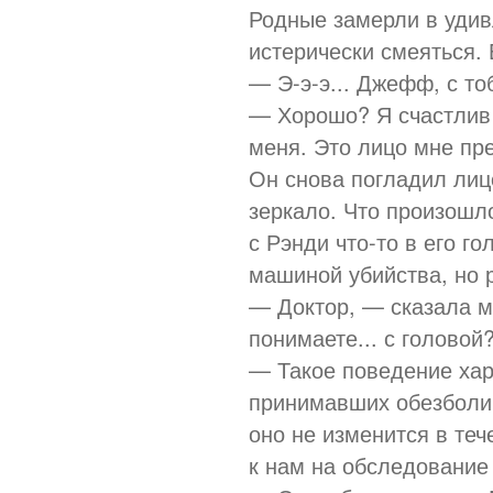
Родные замерли в уди
истерически смеяться. 
— Э-э-э... Джефф, с т
— Хорошо? Я счастлив к
меня. Это лицо мне пр
Он снова погладил лицо
зеркало. Что произошло
с Рэнди что-то в его г
машиной убийства, но р
— Доктор, — сказала м
понимаете... с головой
— Такое поведение хар
принимавших обезболи
оно не изменится в теч
к нам на обследование 