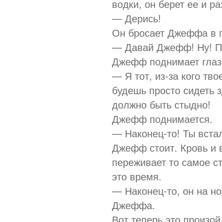
водки, он берет ее и р
— Дерись!
Он бросает Джеффа в г
— Давай Джефф! Ну! П
Джефф поднимает глаза
— Я тот, из-за кого тв
будешь просто сидеть з
должно быть стыдно!
Джефф поднимается.
— Наконец-то! Ты вста
Джефф стоит. Кровь и в
переживает то самое ст
это время.
— Наконец-то, он на но
Джеффа.
Вот теперь это произо