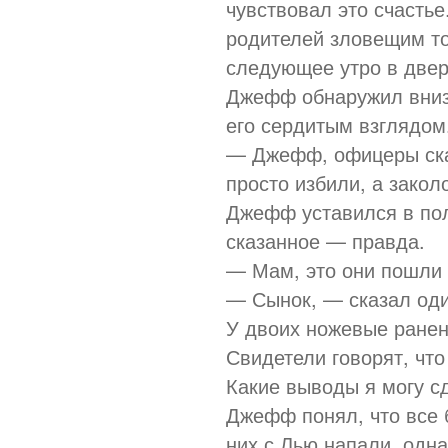
чувствовал это счастье
родителей зловещим то
следующее утро в двер
Джефф обнаружил вниз
его сердитым взглядом
— Джефф, офицеры сказ
просто избили, а закол
Джефф уставился в пол
сказанное — правда.
— Мам, это они пошли 
— Сынок, — сказал оди
У двоих ножевые ранени
Свидетели говорят, что
Какие выводы я могу с
Джефф понял, что все б
них с Лью напали, одна