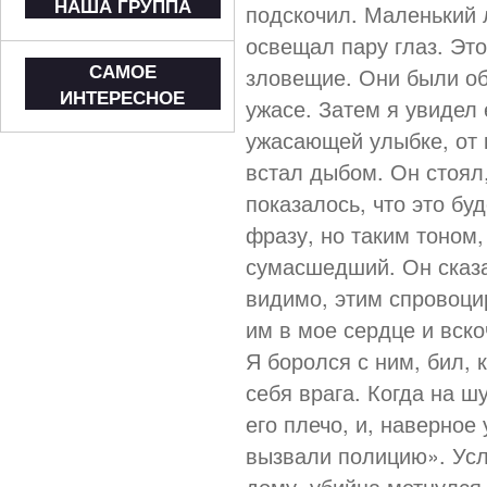
НАША ГРУППА
подскочил. Маленький 
освещал пару глаз. Эт
САМОЕ
зловещие. Они были об
ИНТЕРЕСНОЕ
ужасе. Затем я увидел 
ужасающей улыбке, от 
встал дыбом. Он стоял,
показалось, что это бу
фразу, но таким тоном,
сумасшедший. Он сказа
видимо, этим спровоци
им в мое сердце и вско
Я боролся с ним, бил, 
себя врага. Когда на ш
его плечо, и, наверное
вызвали полицию». Усл
дому, убийца метнулся