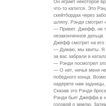
Он играет некоторое вр
что-то катится. Это Рэ
скейтбордах через заб
шляпу. Рэнди смотрит 
— Привет. Джефф, не т
незаконченное дельце.
Джефф смотрит на его 
— Думаю, мы квиты. Я в
за вас забрали в катал
— Рэнди посмотрел зло
— О нет, ничья меня не
победного конца. Возмо
надерете нам задницы, 
Сказав это Рэнди брос
Рэнди бьет Джеффа в н
головой о землю. Затем