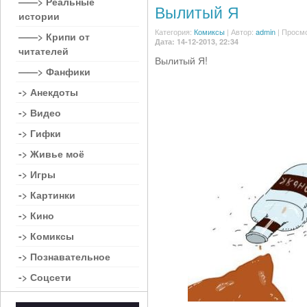
——> Реальные
Вылитый Я
истории
Категория:
Комиксы
|
Автор:
admin
| Просмо
——> Крипи от
Дата: 14-12-2013, 22:34
читателей
Вылитый Я!
——> Фанфики
-> Анекдоты
-> Видео
-> Гифки
-> Живье моё
-> Игры
-> Картинки
-> Кино
-> Комиксы
-> Познавательное
-> Соцсети