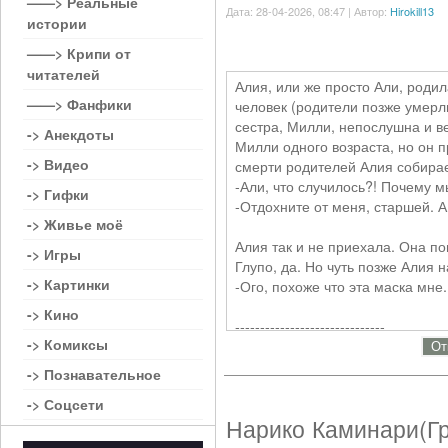
——> Реальные
Дата: 28-04-2026, 08:47 | Автор:
Hirokill13
истории
——> Крипи от
читателей
Алия, или же просто Али, родил
——> Фанфики
человек (родители позже умерли
сестра, Милли, непослушна и вед
-> Анекдоты
Милли одного возраста, но он 
-> Видео
смерти родителей Алия собирает
-Али, что случилось?! Почему мы
-> Гифки
-Отдохните от меня, старшей. А
-> Живье моё
Алия так и не приехала. Она п
-> Игры
Глупо, да. Но чуть позже Алия 
-> Картинки
-Ого, похоже что эта маска мне.
-> Кино
------------------------------
-> Комиксы
От
Полиция нашла труп Алии, но он
-> Познавательное
Она могла сойти с ума? Да. И т
-> Соцсети
Нарико Каминари(Г
Возраст Али: 22 года (начало), 
Друзья: Неизвестно, возможно н