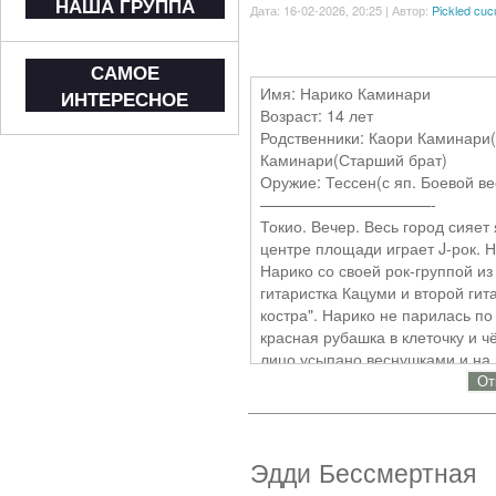
НАША ГРУППА
Дата: 16-02-2026, 20:25 | Автор:
Pickled cu
Нравится: Пока отсутствует.
Hirokill13 @-}--
САМОЕ
Имя: Нарико Каминари
ИНТЕРЕСНОЕ
Возраст: 14 лет
Родственники: Каори Каминари
Каминари(Старший брат)
Оружие: Тессен(с яп. Боевой в
———————————-
Токио. Вечер. Весь город сияет
центре площади играет J-рок. 
Нарико со своей рок-группой из
гитаристка Кацуми и второй гит
костра". Нарико не парилась по
красная рубашка в клеточку и 
лицо усыпано веснушками и на н
они у неё. Её волосы были чёрн
От
челка закрывала её глаза, будт
брови не обошлось. Вдруг, кто-т
хорошо концерт был закончен*
Эдди Бессмертная
-Аааа! Черт!
Воскликнула Нарико когда её к