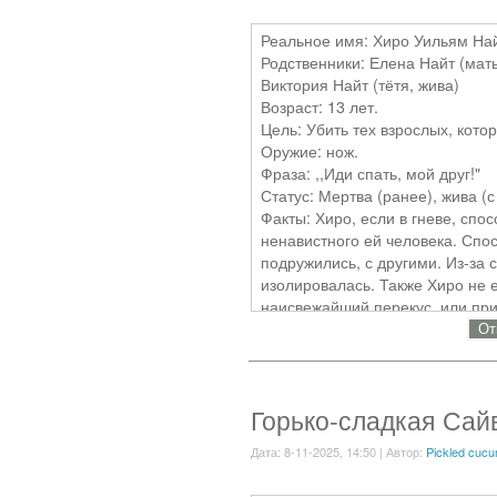
удержать нас на плаву. Я же жи
рассеялся, и боль притупилась.
Реальное имя: Хиро Уильям Най
мир не всегда добр.
Родственники: Елена Найт (мать
Виктория Найт (тётя, жива)
Когда мне стукнуло двенадцать
Возраст: 13 лет.
психоделическую музыку. Вся э
Цель: Убить тех взрослых, кото
единственным спасением от реа
Оружие: нож.
природы, в отказ от насилия. 
Фраза: ,,Иди спать, мой друг!"
рай. Я так любила этот мир, до
Статус: Мертва (ранее), жива (
под моих ног.
Факты: Хиро, если в гневе, спос
ненавистного ей человека. Спо
Отец продал меня. За деньги. Я
подружились, с другими. Из-за 
комнаты. Слова "лаборатория" и
изолировалась. Также Хиро не е
же вечер приехали люди в темн
наисвежайший перекус, или при
его, обезображенного и истощен
нравятся люди. Пока всё. Буд
От
схватили, заткнули рот и увезли
Лаборатория... это было место,
человеком. Холодный металл, за
Горько-сладкая Сай
пронзал до самых костей. Они 
Дата: 8-11-2025, 14:50 | Автор:
Pickled cuc
сих пор помню каждый шов, каж
и хрящи. Кровь стекала по виска