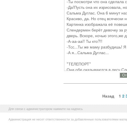
-Ты посмотри что она сделала с
Джеффа Вудса приостановился.
-Да!Пусть она их изрисовала, н
Убийцы, и та говорит Кейт, что
Сальма Дуглас. Она 6 минут наз
врачи не смогли поверить девочк
Красиво, да. Но отец всячески
дескать, я здорова, достаточно 
Картинка изображала её повеше
она возвращается домой. Лилит
Слендермен берёт девочку за р
удивляются, как девочка делает
дверь. Вскоре, ночью этого,же 
разорванным ртом. Её немедленн
-А-аа-аа!! Ты кто?!!
виде призрака продолжала набл
-Тсс...Ты же маму разбудишь! Я
убивает всех....
-А я...Сальма Дуглас...
-Я больше не Кейт Миллер. Я 
Фраза: ,,Your die-my lie <3" (ру
*ТЕЛЕПОРТ*
Они обе оказываются в лесу С
бежит к нему, держа за руку Саль
От
<В принципе история хорошая,
Hiro_fan13
Факты о Сальме:
Назад
1
2
|Ей 6-7 лет.
|Если Хиро родилась в 1931 год
Для связи с администратором нажмите на надпись
Нравится: Веселье, играть с кр
Не нравится: ругательства, пе
Администрация не несет ответственности за добавленные пользователями мате
Друзья: Принцесса Хиро, Джули
Враги: Залго, Красный Ангел (Р