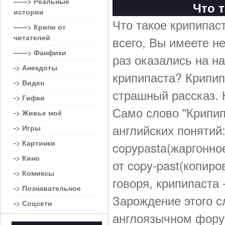
——> Реальные
Что 
истории
Что такое крипипас
——> Крипи от
читателей
всего, Вы имеете н
——> Фанфики
раз оказались на на
-> Анекдоты
крипипаста? Крипип
-> Видео
страшный рассказ. Н
-> Гифки
Само слово "Крипип
-> Живье моё
английских понятий:
-> Игры
-> Картинки
copypasta(жаргонно
-> Кино
от copy-past(копиров
-> Комиксы
говоря, крипипаста 
-> Познавательное
Зарождение этого с
-> Соцсети
англоязычном фору