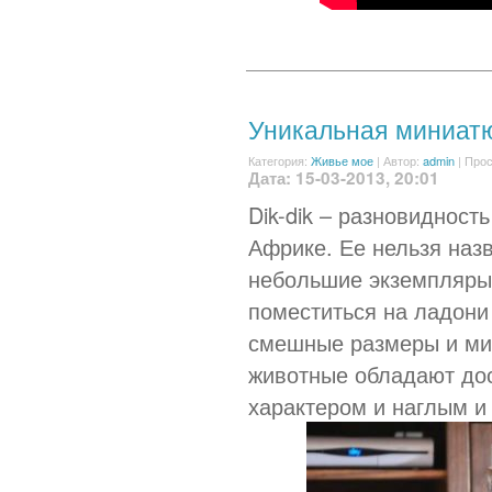
Уникальная миниат
Категория:
Живье мое
|
Автор:
admin
| Прос
Дата: 15-03-2013, 20:01
Dik-dik – разновидност
Африке. Ее нельзя наз
небольшие экземпляры 
поместиться на ладони
смешные размеры и ми
животные обладают до
характером и наглым и