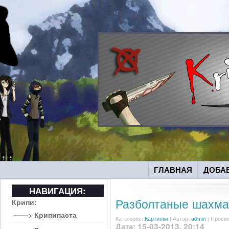
ГЛАВНАЯ
ДОБА
НАВИГАЦИЯ:
Разболтаные шахм
Крипи:
——> Крипипаста
Категория:
Картинки
|
Автор:
admin
| Просм
Дата: 15-03-2013, 20:14