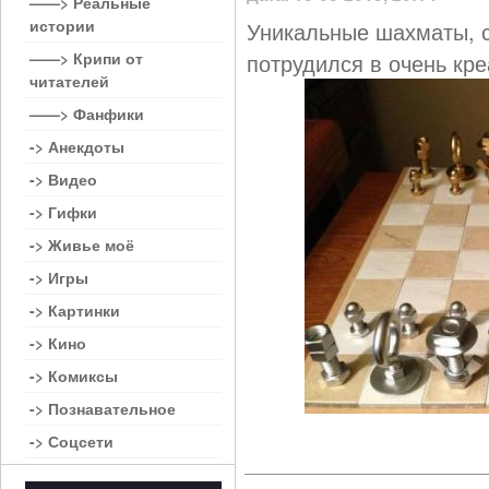
——> Реальные
истории
Уникальные шахматы, с
——> Крипи от
потрудился в очень кр
читателей
——> Фанфики
-> Анекдоты
-> Видео
-> Гифки
-> Живье моё
-> Игры
-> Картинки
-> Кино
-> Комиксы
-> Познавательное
-> Соцсети