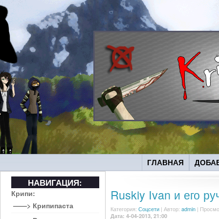
ГЛАВНАЯ
ДОБА
НАВИГАЦИЯ:
Ruskiy Ivan и его р
Крипи:
——> Крипипаста
Категория:
Соцсети
|
Автор:
admin
| Просмо
Дата: 4-04-2013, 21:00