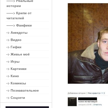
——> Реальные
истории
——> Крипи от
читателей
——> Фанфики
-> Анекдоты
-> Видео
-> Гифки
-> Живье моё
-> Игры
-> Картинки
-> Кино
-> Комиксы
-> Познавательное
-> Соцсети