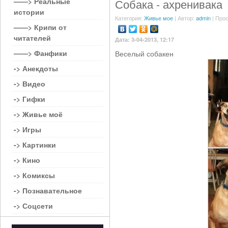
——> Реальные
Собака - ахренивака
истории
Категория:
Живье мое
| Автор:
admin
| Прос
——> Крипи от
читателей
Дата: 3-04-2013, 12:17
——> Фанфики
Веселый собакен
-> Анекдоты
-> Видео
-> Гифки
-> Живье моё
-> Игры
-> Картинки
-> Кино
-> Комиксы
-> Познавательное
-> Соцсети