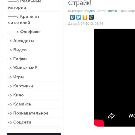
——> Реальные
Страйк!
истории
Категория:
Видео
| Автор:
admin
| Просмотр
——> Крипи от
читателей
Дата: 3-04-2013, 09:44
——> Фанфики
-> Анекдоты
-> Видео
-> Гифки
-> Живье моё
-> Игры
-> Картинки
-> Кино
-> Комиксы
-> Познавательное
-> Соцсети