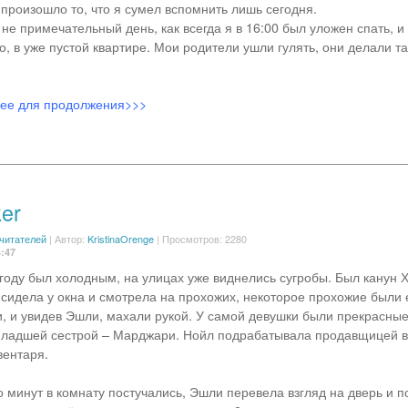
 произошло то, что я сумел вспомнить лишь сегодня.
не примечательный день, как всегда я в 16:00 был уложен спать, и
о, в уже пустой квартире. Мои родители ушли гулять, они делали т
лее для продолжения>>>
er
 читателей
|
Автор:
KristinaOrenge
| Просмотров: 2280
4:47
 году был холодным, на улицах уже виднелись сугробы. Был канун 
 сидела у окна и смотрела на прохожих, некоторое прохожие были 
, и увидев Эшли, махали рукой. У самой девушки были прекрасны
младшей сестрой – Марджари. Нойл подрабатывала продавщицей в
вентаря.
о минут в комнату постучались, Эшли перевела взгляд на дверь и п