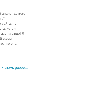
 аналог другого
та"!
о сайта, но
ета, хотел
овью на лице! Я
ей в дом
о, что она
Читать далее...