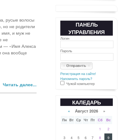
за, русые волосы
ПАНЕЛЬ
, но не родители
УПРАВЛЕНИЯ
 имя, и муж не
Логин
е не
ом — «Имя Алекса
Пароль
ли она вообще
Регистрация на сайте!
Напомнить пароль?
Чужой компьютер
Читать далее...
КАЛЕДАРЬ
«
Август 2026 »
Пн
Вт
Ср
Чт
Пт
Сб
Вс
1
2
3
4
5
6
7
8
9