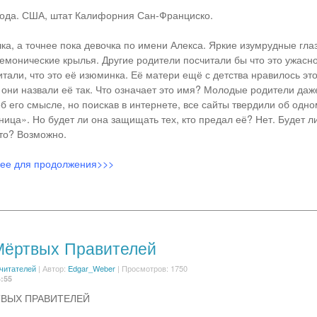
года. США, штат Калифорния Сан-Франциско.
ка, а точнее пока девочка по имени Алекса. Яркие изумрудные гла
монические крылья. Другие родители посчитали бы что это ужасно
тали, что это её изюминка. Её матери ещё с детства нравилось это
 они назвали её так. Что означает это имя? Молодые родители даж
б его смысле, но поискав в интернете, все сайты твердили об одн
ница». Но будет ли она защищать тех, кто предал её? Нет. Будет 
то? Возможно.
лее для продолжения>>>
Мёртвых Правителей
 читателей
|
Автор:
Edgar_Weber
| Просмотров: 1750
4:55
ТВЫХ ПРАВИТЕЛЕЙ