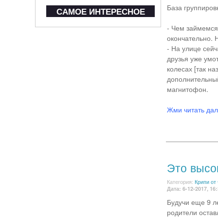
База группиров
САМОЕ ИНТЕРЕСНОЕ
- Чем займемся?
окончательно. 
- На улице сейч
друзья уже умо
колесах [так на
дополнительны
магнитофон.
Жми читать да
Это высок
Категория:
Крипи от
Дата: 6-12-2017, 16
Будучи еще 9 л
родители остав