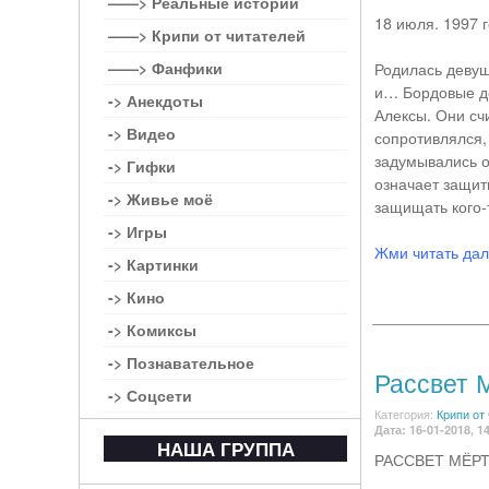
——> Реальные истории
18 июля. 1997 
——> Крипи от читателей
——> Фанфики
Родилась девуш
и… Бордовые де
-> Анекдоты
Алексы. Они счи
-> Видео
сопротивлялся,
задумывались о
-> Гифки
означает защит
-> Живье моё
защищать кого-
-> Игры
Жми читать да
-> Картинки
-> Кино
-> Комиксы
-> Познавательное
Рассвет 
-> Соцсети
Категория:
Крипи от
Дата: 16-01-2018, 1
НАША ГРУППА
РАССВЕТ МЁР