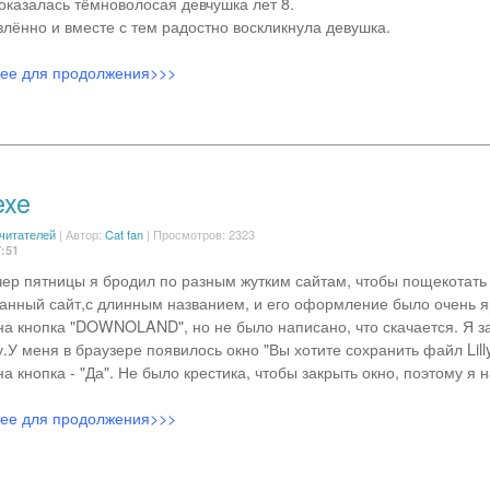
показалась тёмноволосая девчушка лет 8.
влённо и вместе с тем радостно воскликнула девушка.
лее для продолжения>>>
exe
 читателей
|
Автор:
Cat fan
| Просмотров: 2323
7:51
вечер пятницы я бродил по разным жутким сайтам, чтобы пощекотать
анный сайт,с длинным названием, и его оформление было очень яр
на кнопка "DOWNOLAND", но не было написано, что скачается. Я з
.У меня в браузере появилось окно "Вы хотите сохранить файл Lill
а кнопка - "Да". Не было крестика, чтобы закрыть окно, поэтому я 
лее для продолжения>>>