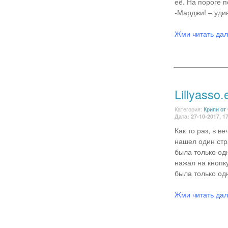
её. На пороге 
-Марджи! – уди
Жми читать да
Lillyasso.
Категория:
Крипи от
Дата: 27-10-2017, 1
Как то раз, в 
нашел один стр
была только од
нажал на кнопку
была только одн
Жми читать да