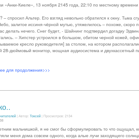
ки «Анки-Киеле», 13 ноября 2145 года, 22:10 по местному времени
 – спросил Альтер. Его взгляд невольно обратился к окну. Тьма сг
Небо, залитое иссиня-чёрной мутью, утяжелилось – похоже, скоро п
ас делать нечего. Снег будет, - Шайнинг подтвердил догадку Эдвина
тались. – Хипстер устроился в большом, обитом черной кожей, офи
зываемое кресло руководителя] за столом, на котором располагалис
й 28-дюймовый монитор, мощная аудиосистема и двухкассетный 
лее для продолжения>>>
о..
 читателей
|
Автор:
Токсей
| Просмотров: 2134
:38
етним мальчишкой, я не смог бы сформулировать то что ощущал, к
ляли меня дома совсем одного, когда алые лучи заходящего солнц