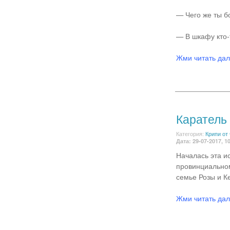
— Чего же ты б
— В шкафу кто-т
Жми читать да
Каратель
Категория:
Крипи от
Дата: 29-07-2017, 1
Началась эта ис
провинциальном
семье Розы и Ке
Жми читать да