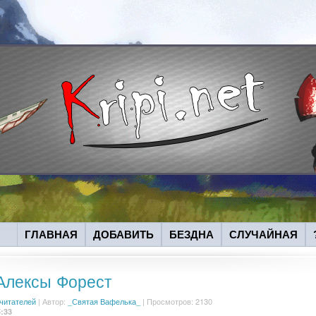
ГЛАВНАЯ
ДОБАВИТЬ
БЕЗДНА
СЛУЧАЙНАЯ
Алексы Форест
 читателей
|
Автор:
_Святая Вафелька_
| Просмотров: 2130
5:33