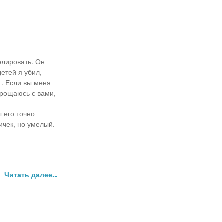
олировать. Он
етей я убил,
т. Если вы меня
 прощаюсь с вами,
 его точно
ичек, но умелый.
Читать далее...