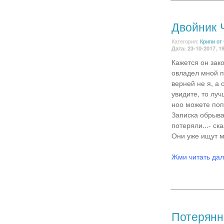
Двойник 
Категория:
Крипи от
Дата: 23-10-2017, 1
Кажется он зак
овладел мной п
верней не я, а
увидите, то луч
ноо можете попр
Записка обрыва
потеряли...- ск
Они уже ищут м
Жми читать да
Потерянн