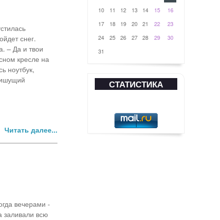
10
11
12
13
14
15
16
17
18
19
20
21
22
23
устилась
ойдет снег.
24
25
26
27
28
29
30
. – Да и твои
31
сном кресле на
ь ноутбук,
пишущий
СТАТИСТИКА
Читать далее...
огда вечерами -
а заливали всю