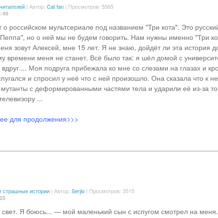
 читателей
|
Автор:
Cat fan
| Просмотров: 5565
3:49
 о российском мультсериале под названием "Три кота". Это русский
 Пеппа", но о ней мы не будем говорить. Нам нужны именно "Три ко
еня зовут Алексей, мне 15 лет. Я не знаю, дойдёт ли эта история д
му времени меня не станет. Всё было так: я шёл домой с университ
 вдруг.... Моя подруга прибежала ко мне со слезами на глазах и кр
пугался и спросил у неё что с ней произошло. Она сказала что к н
-мутанты с деформированными частями тела и ударили её из-за тог
елевизору ...
лее для продолжения>>>
 страшные истории
|
Автор:
Serjio
| Просмотров: 3515
:25
свет. Я боюсь... — мой маленький сын с испугом смотрел на меня.