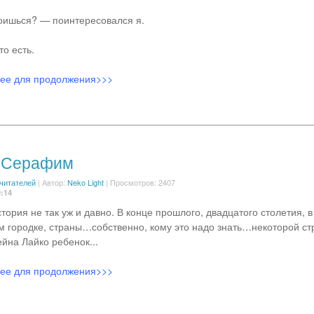
оишься? — поинтересовался я.
о есть.
лее для продолжения>>>
 Серафим
 читателей
|
Автор:
Neko Light
| Просмотров: 2407
0:14
тория не так уж и давно. В конце прошлого, двадцатого столетия, 
 городке, страны…собственно, кому это надо знать…некоторой ст
йна Лайко ребенок...
лее для продолжения>>>