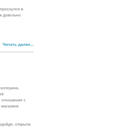
 проснулся в
ак довольно
Читать далее...
Хэллоуина.
её
е отношения с
 магазине
одойдя, открыла