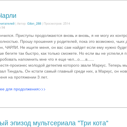
Чарли
 читателей
|
Автор:
Gilon_288
| Просмотров: 2514
9:14
ончился. Приступы продолжаются вновь и вновь, я не могу их контр
олностью. Прошу прошения у родителей, пока это возможно, чьих д
 он, ЧАРЛИ. Не ищите меня, он вас сам найдет если ему нужно буде
ше бегите так быстро, как только сможете. Но если вы не успели,я
обовать напомнить мне что я еще чел...о.....в......
естя-произнес молодой детектив которого звали Маркус. Теперь мы
азал Тиндаль. Он кстати самый главный среди них, а Маркус, он нов
еня на протяжении 3 лет.
лее для продолжения>>>
ый эпизод мультсериала "Три кота"