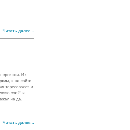
Читать далее...
 нервишки. И я
ким, и на сайте
аинтересовался и
yasso.exe?" и
нажал на да.
Читать далее...