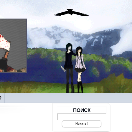
?
ПОИСК