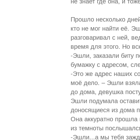
не знает где она, и тож
Прошло несколько дней
кто не мог найти её. Э
разговаривал с ней, в
время для этого. Но вс
-Эшли, заказали биту п
бумажку с адресом, сл
-Это же адрес наших со
моё дело. – Эшли взял
до дома, девушка посту
Эшли подумала оставить
доносящиеся из дома п
Она аккуратно прошла в
из темноты послышалс
-Эшли...а мы тебя заж