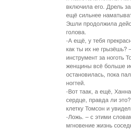
включила его. Дрель з
ещё сильнее наматыват
Эшли продолжила дейст
голова.
-А ещё, у тебя прекрасн
как ты их не грызёшь? 
инструмент за ноготь Т
женщины всё больше и
остановилась, пока па
ногтей.
-Вот таак, а ещё, Ханн
сердце, правда ли это
клетку Томсон и увиде
-Ложь. – с этими слова
мгновение жизнь сосед