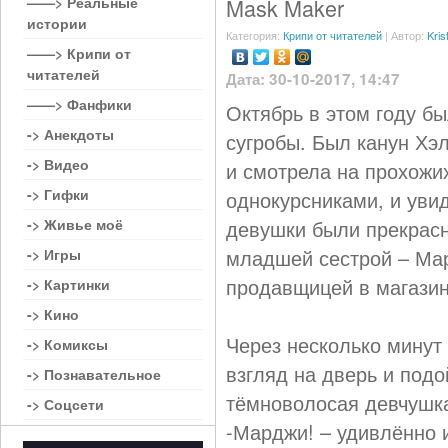
——> Реальные
Mask Maker
истории
Категория:
Крипи от читателей
| Автор:
Kris
——> Крипи от
читателей
Дата: 30-10-2017, 14:47
——> Фанфики
Октябрь в этом году б
-> Анекдоты
сугробы. Был канун Хэл
-> Видео
и смотрела на прохожи
-> Гифки
однокурсниками, и уви
-> Живье моё
девушки были прекрас
младшей сестрой – Ма
-> Игры
продавщицей в магазин
-> Картинки
-> Кино
Через несколько минут
-> Комиксы
взгляд на дверь и подо
-> Познавательное
тёмноволосая девчушка
-> Соцсети
-Марджи! – удивлённо 