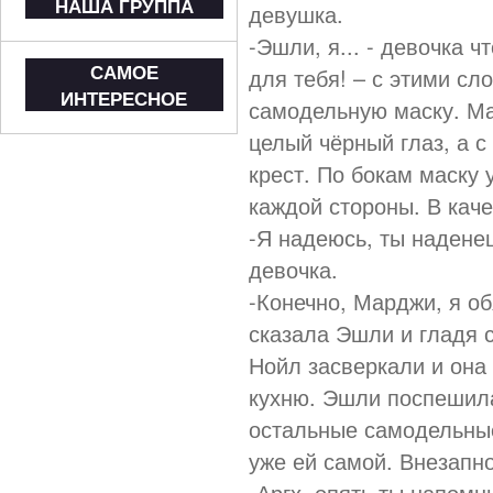
НАША ГРУППА
девушка.
-Эшли, я... - девочка ч
САМОЕ
для тебя! – с этими с
ИНТЕРЕСНОЕ
самодельную маску. Ма
целый чёрный глаз, а с
крест. По бокам маску
каждой стороны. В каче
-Я надеюсь, ты надене
девочка.
-Конечно, Марджи, я об
сказала Эшли и гладя с
Нойл засверкали и она
кухню. Эшли поспешила
остальные самодельные
уже ей самой. Внезапн
-Аргх, опять ты напомн