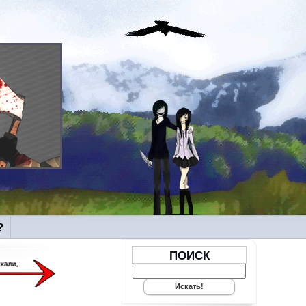
?
ПОИСК