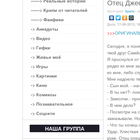
——> Реальные истории
Отец Джеф
——> Крипи от читателей
Категория:
Крипи
| А
——> Фанфики
Дата: 17-08-2013, 1
-> Анекдоты
>>>
ОРИГИНАЛ
-> Видео
Сегодня, я пон
-> Гифки
твой друг Самйл
-> Живье моё
Я проснулся от 
редко ко мне за
-> Игры
ко мне, либо сп
-> Картинки
Мне надоело те
-> Кино
- Сын мой. - н
- В ты нет?- по
-> Комиксы
- Замолчи.- про
-> Познавательное
- В чем дело?
- Посмотри на 
-> Соцсети
замазывали. Но 
- Что ты хочеш 
НАША ГРУППА
Удар. Хлесткая
руке. Отец опеш