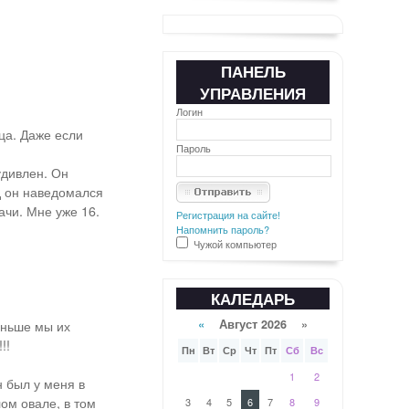
ПАНЕЛЬ
УПРАВЛЕНИЯ
Логин
ца. Даже если
Пароль
 удивлен. Он
од он наведомался
ачи. Мне уже 16.
Регистрация на сайте!
Напомнить пароль?
Чужой компьютер
КАЛЕДАРЬ
«
Август 2026 »
аньше мы их
!!
Пн
Вт
Ср
Чт
Пт
Сб
Вс
1
2
н был у меня в
ом овале, в том
3
4
5
6
7
8
9