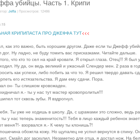
фа убийцы. Часть 1. Крипи
втор:
Jeffa
| Просмотров: 12486
6:15
ЬНАЯ КРИПИПАСТА ПРО ДЖЕФФА ТУТ
<<<
ял, как это важно, быть хорошим другом. Даже если ты Джефф убий
 дог. Ну ладно, не буду томить вас присказками. Читайте дальше.
того, что кто то сел на край кровати. Я открыл глаза. Отец!!! Я был
ходил. Ну да, он ведь великий и ужасный Слендер мен. 2 раза в г
росить как успехи, либо побить за что то. Я решил твердо давать сд
рпеть его истязательства. Я дам ему сдачи. Пора.
ачал он- Ты слишком кровожаден.
ехидничал я.- ты у нас тут мастер кровопролитья!!!
шипел тот сквозь зубы. Я вздрогнул.
себя. Ты уже не ходишь в школу. Да, с шрамами это сложно, ведь р
ты у нас теперь знаменитость!!! Тебя в лицо каждый ребенок знает!
от меня?!- взорвался я.- К чему ты клонишь?!
 пошечина обожгла кожу. Но щупалец не успнл вернутся в спину. О
ил. Смайл дог заскулил. Незаметно для отца, я достал нож. На бел