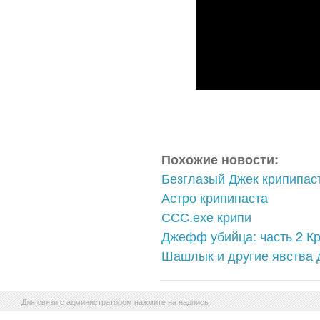
Похожие новости:
Безглазый Джек крипипас
Астро крипипаста
ССС.ехе крипи
Джефф убийца: часть 2 К
Шашлык и другие явства 
Для связи с администратором нажмите на надпись