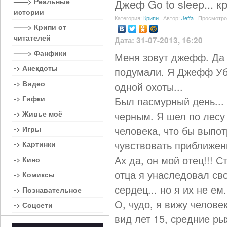
——> Реальные
Джеф Go to sleep... к
истории
Категория:
Крипи
| Автор:
Jeffa
| Просмотро
——> Крипи от
читателей
Дата: 31-07-2013, 16:20
——> Фанфики
Меня зовут джефф. Да
-> Анекдоты
подумали. Я Джефф Уби
-> Видео
одной охоты...
-> Гифки
Был пасмурный день...
-> Живье моё
черным. Я шел по лесу 
человека, что бы выпот
-> Игры
чувствовать приближен
-> Картинки
Ах да, он мой отец!!! 
-> Кино
отца я унаследовал св
-> Комиксы
сердец... но я их не ем
-> Познавательное
О, чудо, я вижу человек
-> Соцсети
вид лет 15, средние ры