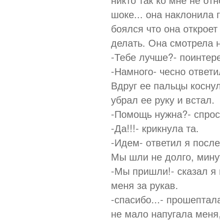
шоке... она наклонила 
боялся что она откроет
делать. Она смотрела 
-Тебе лучше?- поинтер
-Намного- чесно ответи
Вдруг ее пальцы косну
убрал ее руку и встал.
-Помощь нужна?- спрос
-Да!!!- крикнула та.
-Идем- ответил я после
Мы шли не долго, мину
-Мы пришли!- сказал я 
меня за рукав.
-спасибо...- прошептал
не мало напугала меня,