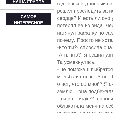
НАША ГРУППА
в джинсы и длинный св
решил проследить за не
САМОЕ
сердце? И есть ли оно 
ИНТЕРЕСНОЕ
потерял ее из вида. Че
натянул рафатку по сам
почему. Просто не хот
-Кто ты?- спросила она
-А ты кто?- я решил уз
Та усмехнулась.
- не поможеш выбратся
мольба и слезы. У нее 
о нет, что со мной? Я 
землю... она подбежала
- ты в порядке?- спрос
облакотила меня на себ
никто так ко мне не отн