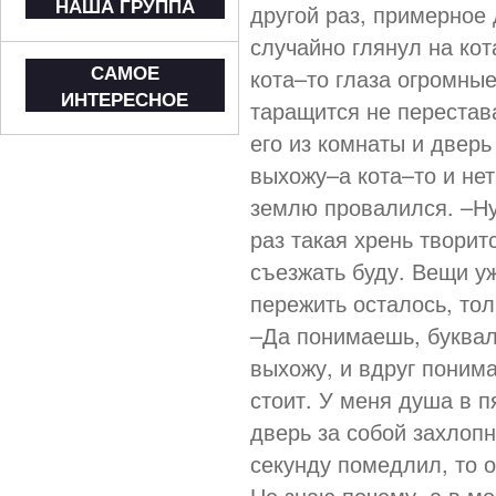
НАША ГРУППА
другой раз, примерное 
случайно глянул на кот
САМОЕ
кота–то глаза огромные
ИНТЕРЕСНОЕ
таращится не перестав
его из комнаты и дверь
выхожу–а кота–то и нет
землю провалился. –Ну
раз такая хрень творит
съезжать буду. Вещи у
пережить осталось, толь
–Да понимаешь, буквал
выхожу, и вдруг поним
стоит. У меня душа в п
дверь за собой захлопн
секунду помедлил, то о
Не знаю почему, а в мо