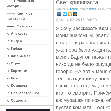
——> Реальные
Свет крипипаста
истории
Категория:
Крипи
| Автор:
admin
| Просмотр
——> Крипи от
читателей
Дата: 4-08-2013, 04:00
——> Фанфики
Я хочу рассказать вам
-> Анекдоты
моим знакомым, звали 
-> Видео
в парке и разговарива
-> Гифки
уже пора было уходить,
-> Живье моё
меня. Вдруг он начал т
никогда не было ощуще
-> Игры
говорю. –А вот у меня
-> Картинки
теперь один живу,после
-> Кино
я как–то раз дома, тел
-> Комиксы
кто–то смотрит. Причём
-> Познавательное
аж мурашки по коже, об
-> Соцсети
пустая комната. Только