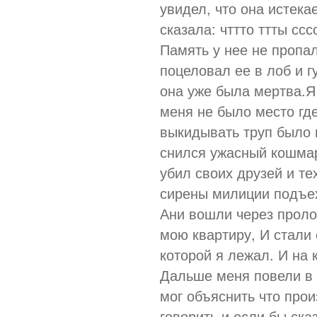
увидел, что она истека
сказала: чттто ттты с
Память у нее не пропал
поцеловал ее в лоб и гу
она уже была мертва.Я 
меня не было место где
выкидывать труп было 
снился ужасный кошмар
убил своих друзей и те
сирены милиции подъе
Ани вошли через проло
мою квартиру, И стали 
которой я лежал. И на 
Дальше меня повели в с
мог объяснить что прои
говорить,и если бы ска