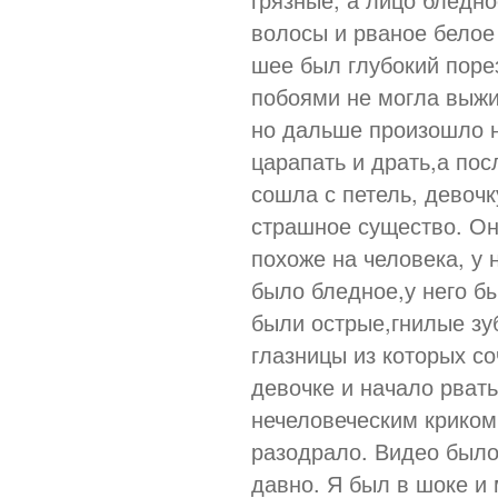
волосы и рваное белое 
шее был глубокий поре
побоями не могла выжи
но дальше произошло н
царапать и драть,а пос
сошла с петель, девоч
страшное существо. Он
похоже на человека, у 
было бледное,у него бы
были острые,гнилые зуб
глазницы из которых с
девочке и начало рвать
нечеловеческим криком
разодрало. Видео было
давно. Я был в шоке и