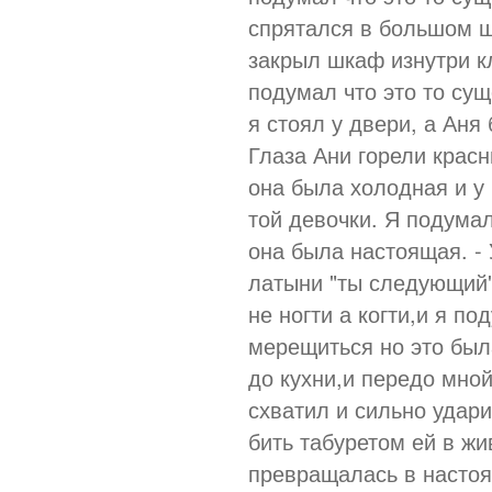
спрятался в большом ш
закрыл шкаф изнутри к
подумал что это то сущ
я стоял у двери, а Аня
Глаза Ани горели красн
она была холодная и у 
той девочки. Я подума
она была настоящая. - 
латыни "ты следующий"
не ногти а когти,и я по
мерещиться но это был
до кухни,и передо мно
схватил и сильно удари
бить табуретом ей в жив
превращалась в настоя