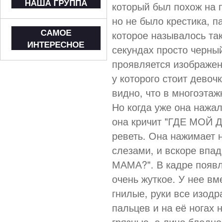
НАША ГРУППА
который был похож на п
но не было крестика, п
САМОЕ
которое называлось так
ИНТЕРЕСНОЕ
секундах просто черный
проявляется изображен
у которого стоит девочк
видно, что в многоэтаж
Но когда уже она нажал
она кричит "ГДЕ МОЙ Д
реветь. Она нажимает 
слезами, и вскоре впад
МАМА?". В кадре появл
очень жуткое. У нее вм
гнилые, руки все изодр
пальцев и на её ногах н
грязные, а лицо бледно