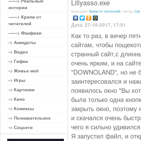
——> Реальные
Lillyasso.exe
истории
Категория:
Крипи от читателей
| Автор:
Cat 
——> Крипи от
читателей
Дата: 27-10-2017, 17:51
——> Фанфики
Как то раз, в вечер пя
-> Анекдоты
сайтам, чтобы пощекот
-> Видео
странный сайт,с длинн
-> Гифки
очень ярким, и на сайт
-> Живье моё
"DOWNOLAND", но не бы
заинтересовался и наж
-> Игры
появилось окно "Вы хот
-> Картинки
была только одна кнопк
-> Кино
закрыть окно, поэтому 
-> Комиксы
и скачался очень быстр
-> Познавательное
чего я сильно удивился
-> Соцсети
Я запустил файл, и от