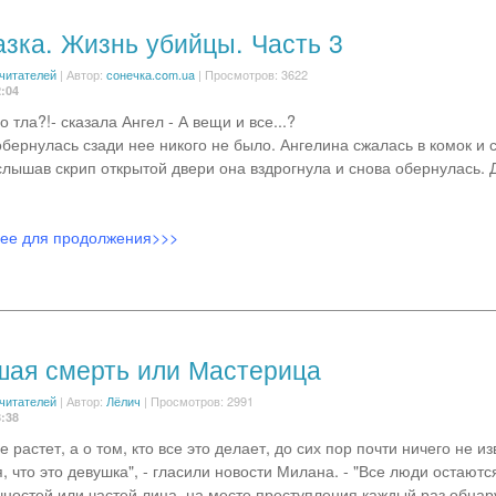
азка. Жизнь убийцы. Часть 3
 читателей
|
Автор:
сонечка.com.ua
| Просмотров: 3622
2:04
о тла?!- сказала Ангел - А вещи и все...?
обернулась сзади нее никого не было. Ангелина сжалась в комок и 
слышав скрип открытой двери она вздрогнула и снова обернулась. 
лее для продолжения>>>
ая смерть или Мастерица
 читателей
|
Автор:
Лёлич
| Просмотров: 2991
8:38
е растет, а о том, кто все это делает, до сих пор почти ничего не из
 что это девушка", - гласили новости Милана. - "Все люди остаютс
ностей или частей лица, на месте преступления каждый раз обна