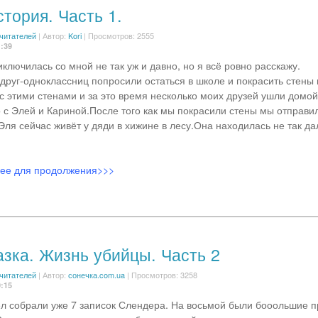
тория. Часть 1.
 читателей
|
Автор:
Kori
| Просмотров: 2555
1:39
ключилась со мной не так уж и давно, но я всё ровно расскажу.
друг-одноклассниц попросили остаться в школе и покрасить стены 
 с этими стенами и за это время несколько моих друзей ушли домой
о с Элей и Кариной.После того как мы покрасили стены мы отправи
Эля сейчас живёт у дяди в хижине в лесу.Она находилась не так да
лее для продолжения>>>
азка. Жизнь убийцы. Часть 2
 читателей
|
Автор:
сонечка.com.ua
| Просмотров: 3258
0:15
ел собрали уже 7 записок Слендера. На восьмой были бооольшие п