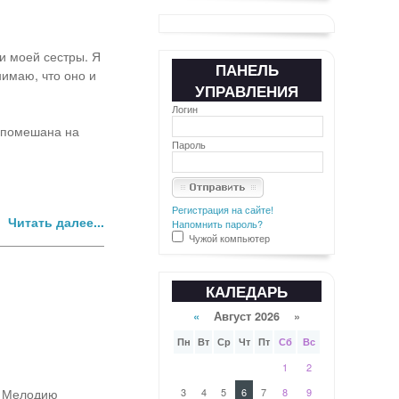
 и моей сестры. Я
ПАНЕЛЬ
нимаю, что оно и
УПРАВЛЕНИЯ
Логин
а помешана на
Пароль
Регистрация на сайте!
Читать далее...
Напомнить пароль?
Чужой компьютер
КАЛЕДАРЬ
«
Август 2026 »
Пн
Вт
Ср
Чт
Пт
Сб
Вс
1
2
а Мелодию
3
4
5
6
7
8
9