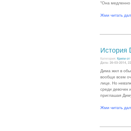
"Она медленно 
Жми читать да
История
Категория:
Крипи от
Дата: 26-03-2014, 2
Дима жил в обы
вообще всем оч
лице. Но невзл
среди девочек и
приглашая Диму)
Жми читать да