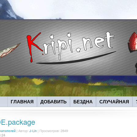
ГЛАВНАЯ
ДОБАВИТЬ
БЕЗДНА
СЛУЧАЙНАЯ
E.package
 читателей
|
Автор:
J-Lin
| Просмотров: 2849
9:24