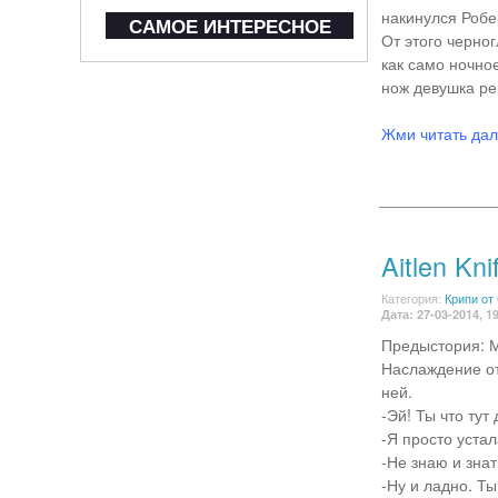
накинулся Робер
САМОЕ ИНТЕРЕСНОЕ
От этого черно
как само ночно
нож девушка реш
Жми читать да
Aitlen Kni
Категория:
Крипи от
Дата: 27-03-2014, 1
Предыстория: М
Наслаждение от
ней.
-Эй! Ты что ту
-Я просто устал
-Не знаю и знат
-Ну и ладно. Ты