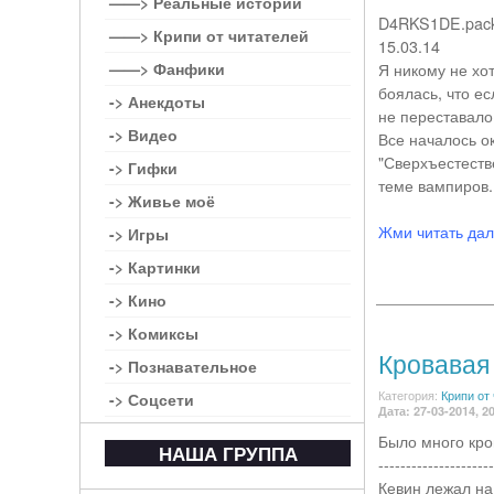
——> Реальные истории
D4RKS1DE.pac
——> Крипи от читателей
15.03.14
——> Фанфики
Я никому не хот
боялась, что ес
-> Анекдоты
не переставало
-> Видео
Все началось о
"Сверхъестестве
-> Гифки
теме вампиров. 
-> Живье моё
Жми читать да
-> Игры
-> Картинки
-> Кино
-> Комиксы
Кровавая
-> Познавательное
Категория:
Крипи от
-> Соцсети
Дата: 27-03-2014, 2
Было много кров
НАША ГРУППА
---------------------
Кевин лежал на