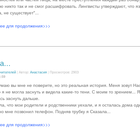
ю никто так и не смог расшифровать. Лингвисты утверждают, что я
 не существует"...
лее для продолжения>>>
...
 читателей
|
Автор:
Анастасия
| Просмотров: 2903
2:59
умаю вы мне не поверите, но это реальная история. Меня зовут На
 я не могла заснуть и видела какие-то тени. С моим то зрением... 
сь заснуть дальше.
ла, что мои родители и родственники уехали, и я осталась дома од
но мне позвонил телефон. Подняв трубку я Сказала...
лее для продолжения>>>