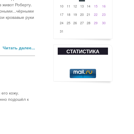
в живот Роберту.
10
11
12
13
14
15
16
ёрными...чёрными
17
18
19
20
21
22
23
вои кровавые руки
24
25
26
27
28
29
30
31
Читать далее...
СТАТИСТИКА
его кожу.
енно подошёл к