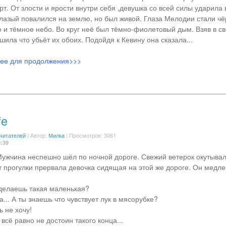
т. От злости и ярости внутри себя ,девушка со всей силы ударила 
глазый повалился на землю, но был живой. Глаза Мелодии стали ч
е и тёмное небо. Во круг неё был тёмно-фиолетовый дым. Взяв в с
ила что убьёт их обоих. Подойдя к Кевину она сказала...
лее для продолжения>>>
fe
 читателей
|
Автор:
Милка
| Просмотров: 3061
9:39
ужчина неспешно шёл по ночной дороге. Свежий ветерок окутывал 
 прогулки прервала девочка сидящая на этой же дороге. Он медл
т делаешь такая маленькая?
а... А ты знаешь что чувствует лук в мясорубке?
ь не хочу!
 всё равно не достоин такого конца...