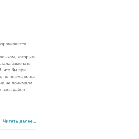
ворачивается
 навыком, которым
стала замечать,
й, что бы при
 но позже, когда
они не понимали
и весь район
Читать далее...