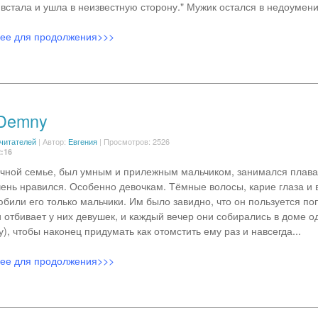
встала и ушла в неизвестную сторону." Мужик остался в недоумении
лее для продолжения>>>
 Demny
 читателей
|
Автор:
Евгения
| Просмотров: 2526
2:16
чной семье, был умным и прилежным мальчиком, занимался плава
ень нравился. Особенно девочкам. Тёмные волосы, карие глаза и 
юбили его только мальчики. Им было завидно, что он пользуется п
 отбивает у них девушек, и каждый вечер они собирались в доме од
, чтобы наконец придумать как отомстить ему раз и навсегда...
лее для продолжения>>>