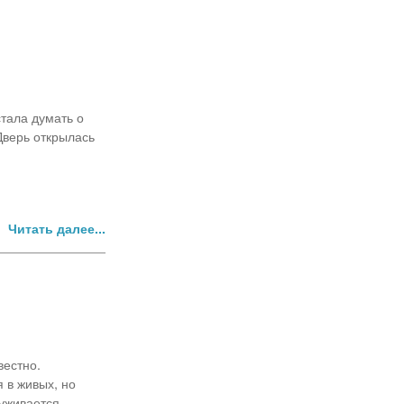
стала думать о
Дверь открылась
Читать далее...
вестно.
я в живых, но
руживается