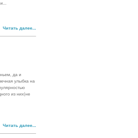
...
Читать далее...
ньем, да и
вечная улыбка на
опулярностью
ного из них(не
Читать далее...