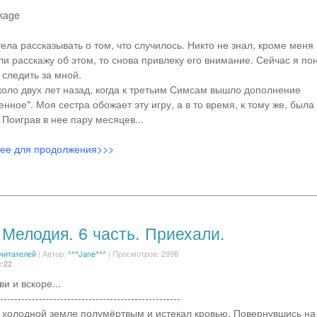
kage
ела рассказывать о том, что случилось. Никто не знал, кроме меня
ли расскажу об этом, то снова привлеку его внимание. Сейчас я по
 следить за мной.
коло двух лет назад, когда к третьим Симсам вышло дополнение
нное". Моя сестра обожает эту игру, а в то время, к тому же, был
Поиграв в нее пару месяцев...
лее для продолжения>>>
 Мелодия. 6 часть. Приехали.
 читателей
|
Автор:
^^^Jane^^^
| Просмотров: 2998
0:22
и и вскоре...
---------------------------------------------------
 холодной земле полумёртвым и истекал кровью. Повернувшись н