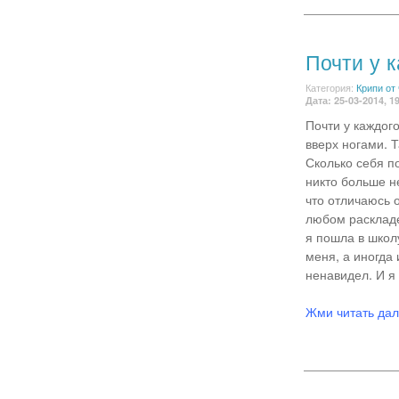
Почти у к
Категория:
Крипи от
Дата: 25-03-2014, 1
Почти у каждог
вверх ногами. 
Сколько себя по
никто больше не
что отличаюсь о
любом раскладе
я пошла в школ
меня, а иногда 
ненавидел. И я
Жми читать да