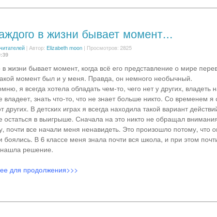
аждого в жизни бывает момент...
 читателей
|
Автор:
Elizabeth moon
| Просмотров: 2825
9:39
о в жизни бывает момент, когда всё его представление о мире пере
Такой момент был и у меня. Правда, он немного необычный.
мню, я всегда хотела обладать чем-то, чего нет у других, владеть
 владеет, знать что-то, что не знает больше никто. Со временем я 
т других. В детских играх я всегда находила такой вариант действи
 остаться в выигрыше. Сначала на это никто не обращал внимания,
у, почти все начали меня ненавидеть. Это произошло потому, что 
и боялись. В 6 классе меня знала почти вся школа, и при этом почт
 нашла решение.
лее для продолжения>>>