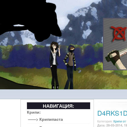
НАВИГАЦИЯ:
D4RKS1D
Крипи:
——> Крипипаста
Категория:
Крипи от
Дата: 28-03-2014, 1