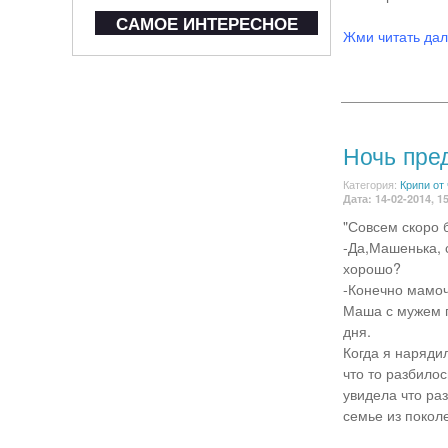
САМОЕ ИНТЕРЕСНОЕ
Жми читать да
Ночь пре
Категория:
Крипи от
Дата: 14-02-2014, 1
"Совсем скоро 
-Да,Машенька, 
хорошо?
-Конечно мамоч
Маша с мужем п
дня.
Когда я наряди
что то разбилос
увидела что раз
семье из покол