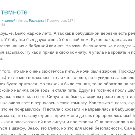
 темноте
 читателей
|
Автор:
Рафаэлка
| Просмотров: 2871
8:38
абушке. Было жаркое лето. А так как в бабушкиной деревне есть ре
а. У бабушки был двухэтажный большой дом. Кухня находилась за г
возле наших с бабушкой комнат. На ужин была картошка с сардельк
я засыпаю. Ну как и придя в свою комнату, я упала на кровать и п
я.
 того, что мне очень захотелось пить. А ночи были жаркие! Проход
чь) то ли мне показалось, то ли что-то еще, но я увидела за кресл
ек будто прятался. Но так как я было сонная, то не обратила на эт
окойно налила себе воды и стала пить. Вдруг из гостиной послыша
улась и включила свет. Силуэта не было, а скрипы резко прекратил
ыключила свет и вернулась в свою комнату. Как только я легла, ск
 это не понравилось. Я встала с кровати и направилась в бабушкин
 сказала, что слышу скрипы, причем они до сих пор продолжались! 
к как я рассказала ей про силуэт и про скрипы. Она позвонила в п
ться в шкафу. Знаю, это глупо, но это для моей безопасности. Сам
комодом. Через 5 минут приехала полиция. Найдя нас, они спросил