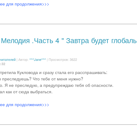
лее для продолжения>>>
Мелодия .Часть 4 " Завтра будет глобал
 читателей
|
Автор:
^^^Jane^^^
| Просмотров: 3622
8:32
третила Кукловода и сразу стала его расспрашивать:
я преследуешь? Что тебе от меня нужно?
го. Я не преследую, а предупреждаю тебя об опасности.
ал как от сюда выбраться.
лее для продолжения>>>