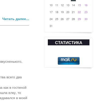
10
11
12
13
14
15
16
17
18
19
20
21
22
23
Читать далее...
24
25
26
27
28
29
30
31
СТАТИСТИКА
вкусненького,
тва всего два
а как в гостиной
ошла елку, то
редавался в моей