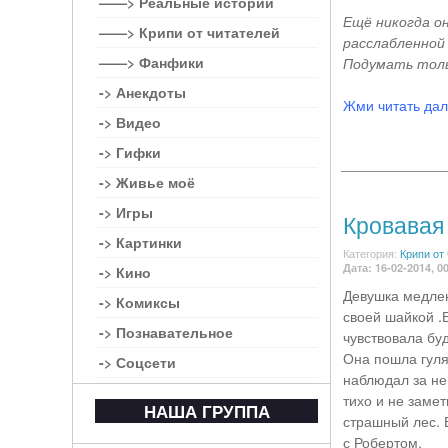
——> Реальные истории
Ещё никогда он
——> Крипи от читателей
расслабленной 
——> Фанфики
Подумать толь
-> Анекдоты
Жми читать да
-> Видео
-> Гифки
-> Живье моё
-> Игры
Кровавая 
-> Картинки
Категория:
Крипи от
Дата: 16-02-2014, 0
-> Кино
Девушка медлен
-> Комиксы
своей шайкой .
-> Познавательное
чувствовала буд
Она пошла гулят
-> Соцсети
наблюдал за не
тихо и не заме
НАША ГРУППА
страшный лес. 
с Робертом.