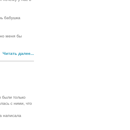
нь бабушка
жно меня бы
Читать далее...
 были только
лась с ними, что
на написала