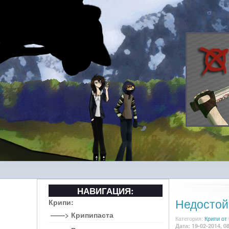
НАВИГАЦИЯ:
Недостой
Крипи:
——> Крипипаста
Категория:
Крипи от
Дата: 19-02-2014, 0