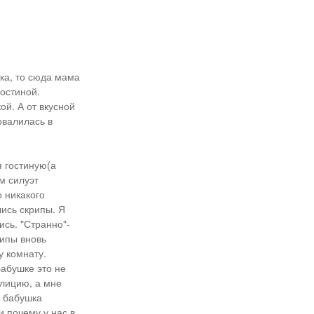
чка, то сюда мама
остиной.
ой. А от вкусной
овалилась в
я гостиную(а
ом силуэт
о никакого
лись скрипы. Я
ись. "Странно"-
рипы вновь
у комнату.
Бабушке это не
олицию, а мне
а бабушка
и почему у нас в