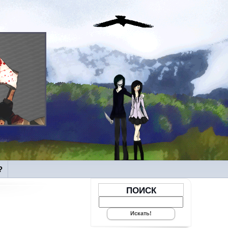
?
ПОИСК