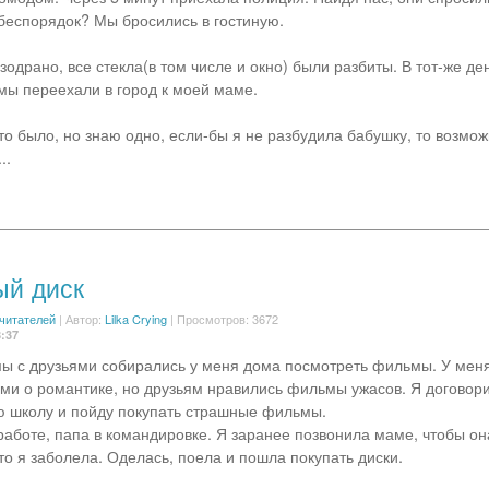
 беспорядок? Мы бросились в гостиную.
одрано, все стекла(в том числе и окно) были разбиты. В тот-же де
мы переехали в город к моей маме.
это было, но знаю одно, если-бы я не разбудила бабушку, то возмо
..
ый диск
 читателей
|
Автор:
Lilka Crying
| Просмотров: 3672
8:37
ы с друзьями собирались у меня дома посмотреть фильмы. У меня
ми о романтике, но друзьям нравились фильмы ужасов. Я договори
ю школу и пойду покупать страшные фильмы.
работе, папа в командировке. Я заранее позвонила маме, чтобы о
то я заболела. Оделась, поела и пошла покупать диски.