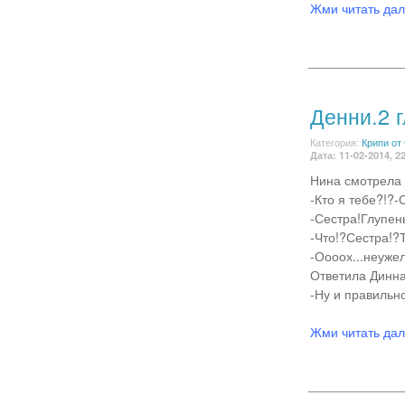
Жми читать да
Денни.2 
Категория:
Крипи от
Дата: 11-02-2014, 2
Нина смотрела 
-Кто я тебе?!?
-Сестра!Глупен
-Что!?Сестра!?
-Оооох...неуже
Ответила Динна
-Ну и правильн
Жми читать да