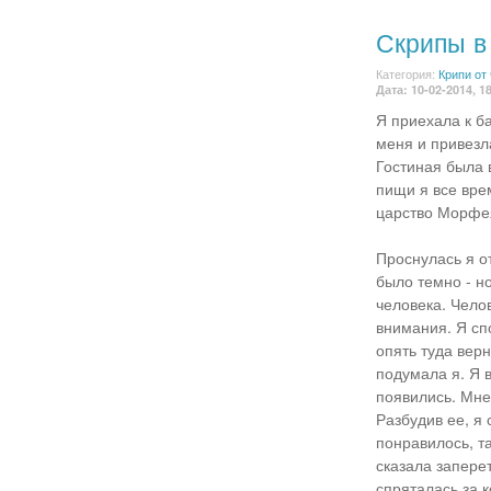
Скрипы в
Категория:
Крипи от
Дата: 10-02-2014, 1
Я приехала к б
меня и привезл
Гостиная была 
пищи я все врем
царство Морфе
Проснулась я от
было темно - но
человека. Челов
внимания. Я сп
опять туда верн
подумала я. Я в
появились. Мне
Разбудив ее, я
понравилось, та
сказала запере
спряталась за 