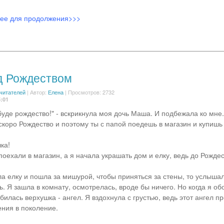
лее для продолжения>>>
д Рождеством
 читателей
|
Автор:
Елена
| Просмотров: 2732
5:01
буде рождество!" - вскрикнула моя дочь Маша. И подбежала ко мне.
скоро Рождество и поэтому ты с папой поедешь в магазин и купишь 
ка!
оехали в магазин, а я начала украшать дом и елку, ведь до Рождес
ла елку и пошла за мишурой, чтобы приняться за стены, то услышал
ь. Я зашла в комнату, осмотрелась, вроде бы ничего. Но когда я об
билась верхушка - ангел. Я вздохнула с грустью, ведь этот ангел п
ения в поколение.