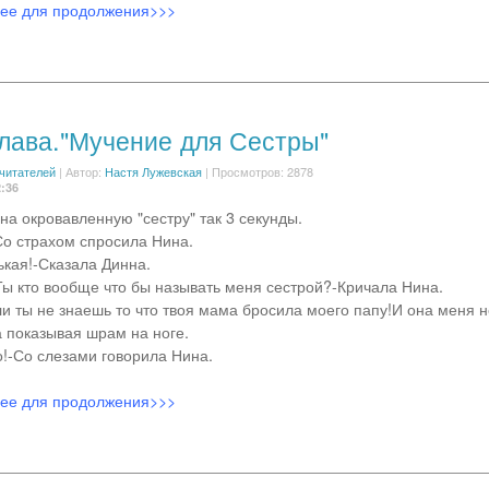
лее для продолжения>>>
глава."Мучение для Сестры"
 читателей
|
Автор:
Настя Лужевская
| Просмотров: 2878
2:36
на окровавленную "сестру" так 3 секунды.
-Со страхом спросила Нина.
ькая!-Сказала Динна.
Ты кто вообще что бы называть меня сестрой?-Кричала Нина.
ли ты не знаешь то что твоя мама бросила моего папу!И она меня н
 показывая шрам на ноге.
о!-Со слезами говорила Нина.
лее для продолжения>>>