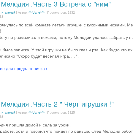
Мелодия .Часть 3 Встреча с "ним"
 читателей
|
Автор:
^^^Jane^^^
| Просмотров: 2932
:38
очнулась по всей комнате летали игрушки с кухонными ножами. М
!
богу не размахивали ножами, потому Мелодии удалось забрать у н
 была записка. У этой игрушки не было глаз и рта. Как будто кто и
писано "Скоро будет весёлая игра. ... ".
лее для продолжения>>>
Мелодия .Часть 2 " Чёрт игрушки !"
 читателей
|
Автор:
^^^Jane^^^
| Просмотров: 3325
:35
одия пришла домой и села за уроки.
 работе, хотя и говорил что придёт по раньше. Отец Мелодии работ