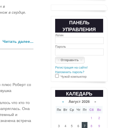
н в
нож в сердце.
ПАНЕЛЬ
УПРАВЛЕНИЯ
Логин
Читать далее...
Пароль
Регистрация на сайте!
Напомнить пароль?
Чужой компьютер
и плюс Роберт со
евушка
КАЛЕДАРЬ
«
Август 2026 »
лось что кто-то
напряглась. Она
Пн
Вт
Ср
Чт
Пт
Сб
Вс
 темный и
1
2
азначена встреча
3
4
5
6
7
8
9