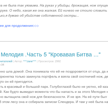
а не была так уязвима. На руках у убийцы, дрожащая, нож опуще
руке. О небо, какая же она жалкая. Ей ничего не стоило словить 
ко,я думаю об убийстве собственной сестры...
лее для продолжения>>>
Мелодия .Часть 5 "Кровавая Битва ..."
 читателей
|
Автор:
^^^Jane^^^
| Просмотров: 2992
0:34
но шла домой .Она понимала что ей не поздоровится от отца, да 
Брюнетка только закинула портфель и взяла свой охотничий нож, д
то он ей пригодится.
ь в красивый и большой парк. Голубоглазой было не уютно, ей каза
й. Как будто выжидал момента что-бы напасть и за этого Мелодия 
тно вытащила свой нож для безопасности. И не зря. На её пути был
В этом лесу она и собирала записки Слендера. И там у неё была н