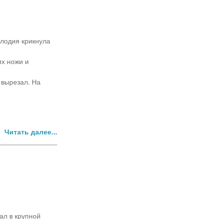
елодия крикнула
их ножи и
х вырезал. На
Читать далее...
ал в крупной