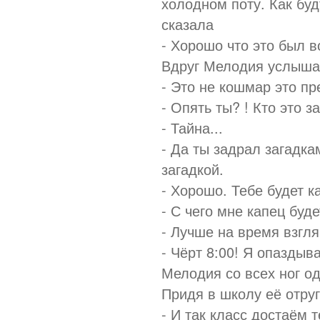
холодном поту. Как буд
сказала
- Хорошо что это был в
Вдруг Мелодия услыша
- Это не кошмар это п
- Опять ты? ! Кто это 
- Тайна...
- Да ты задрал загадка
загадкой.
- Хорошо. Тебе будет к
- С чего мне капец буде
- Лучше на время взгля
- Чёрт 8:00! Я опаздыв
Мелодия со всех ног о
Придя в школу её отру
- И так класс достаём т