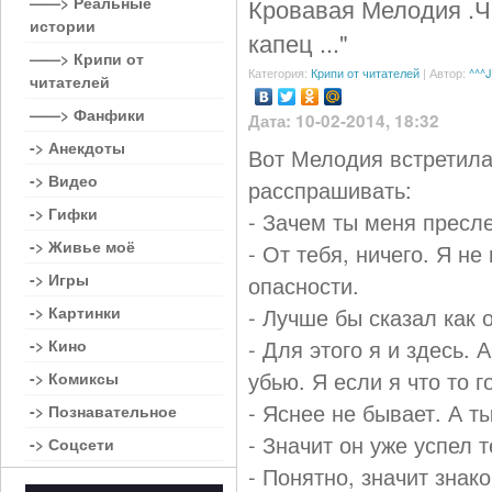
——> Реальные
Кровавая Мелодия .Ча
истории
капец ..."
——> Крипи от
Категория:
Крипи от читателей
| Автор:
^^^
читателей
——> Фанфики
Дата: 10-02-2014, 18:32
-> Анекдоты
Вот Мелодия встретила
-> Видео
расспрашивать:
-> Гифки
- Зачем ты меня пресл
-> Живье моё
- От тебя, ничего. Я н
-> Игры
опасности.
-> Картинки
- Лучше бы сказал как 
- Для этого я и здесь.
-> Кино
убью. Я если я что то
-> Комиксы
- Яснее не бывает. А 
-> Познавательное
- Значит он уже успел 
-> Соцсети
- Понятно, значит знако