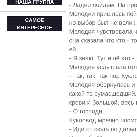
НАША ГРУППА
- Ладно пойдём. На пр
Мелодии пришлось пойт
САМОЕ
но выбор был не велик.
ИНТЕРЕСНОЕ
Мелодия чувствовала чт
она сказала что кто - 
ей
- Я знаю. Тут ещё кто -
Мелодия услышала голо
- Так, так, так пор Кук
Мелодия обернулась и 
какой то сумасшедший.
крови и большой, весь 
- О господи...
Кукловод мрачно посмо
- Иди от сюда по даль