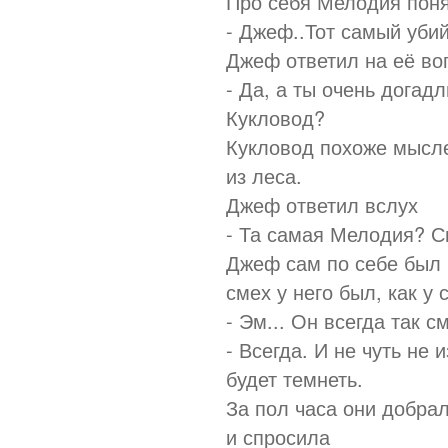
Про себя Мелодия поня
- Джеф..Тот самый уби
Джеф ответил на её во
- Да, а ты очень догадл
Кукловод?
Кукловод похоже мысле
из леса.
Джеф ответил вслух
- Та самая Мелодия? С
Джеф сам по себе был 
смех у него был, как 
- Эм... Он всегда так 
- Всегда. И не чуть не
будет темнеть.
За пол часа они добра
и спросила