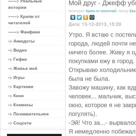
——> Реальные
Мой друг - Джефф уб
истории
Категория:
Крипи от читателей
| Автор:
Ева
——> Крипи от
читателей
Дата: 13-12-2013, 15:20
——> Фанфики
Утро. Я встаю с постел
-> Анекдоты
города, людей почти не
-> Видео
ничего более. Живу я о
-> Гифки
покупками ежу в город.
-> Живье моё
Открываю холодильник. 
была не была.
-> Игры
Завожу машину, как вдр
-> Картинки
человек... мальчик, выс
-> Кино
окно, которое я не зак
-> Комиксы
погулять).
-> Познавательное
-Эй! Что за...- вырвало
-> Соцсети
Я немедленно побежала 