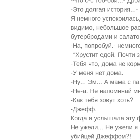
-Это долгая история...-
Я немного успокоилась,
видимо, небольшое рас
бутербродами и салато
-На, попробуй.- немного
-*Хрустит едой. Почти 
-Тебя что, дома не кор
-У меня нет дома.
-Ну... Эм... А мама с п
-Не-а. Не напоминай мн
-Как тебя зовут хоть?
-Джефф.
Когда я услышала эту ф
Не ужели... Не ужели я
убийцей Джеффом?!