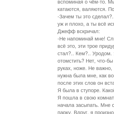
вспоминая о чём-то. Мы
катаются, валяются. По
-Зачем ты это сделал?.
уж и плохо, а ты всё ис
Джефф вскричал:
-Не напоминай мне! С
всё это, эти трое прид
стал?.. Кем?.. Уродом.
отомстить? Нет, что-бы
руках, ноже. Не важно,
нужна была мне, как во
после этих слов он вст
Я была в ступоре. Како
Я пошла в свою комнату
начала засыпать. Мне 
парку. Вдруг, я произн