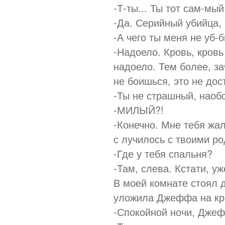
-Т-ты... Ты тот сам-м
-Да. Серийный убийца,
-А чего ты меня не уб-
-Надоело. Кровь, кровь
надоело. Тем более, з
не боишься, это не дос
-Ты не страшный, наоб
-МИЛЫЙ?!
-Конечно. Мне тебя жал
с лучилось с твоими ро
-Где у тебя спальня?
-Там, слева. Кстати, у
В моей комнате стоял 
уложила Джеффа на кро
-Спокойной ночи, Дже