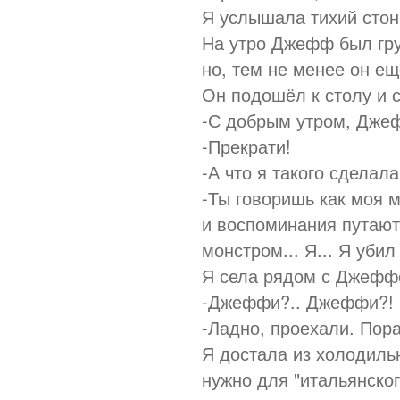
Я услышала тихий стон
На утро Джефф был гру
но, тем не менее он е
Он подошёл к столу и с
-С добрым утром, Дже
-Прекрати!
-А что я такого сделал
-Ты говоришь как моя 
и воспоминания путают
монстром... Я... Я уби
Я села рядом с Джефф
-Джеффи?.. Джеффи?!
-Ладно, проехали. Пора
Я достала из холодильн
нужно для "итальянско