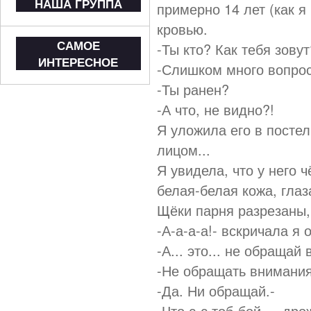
НАША ГРУППА
примерно 14 лет (как я
кровью.
САМОЕ
-Ты кто? Как тебя зову
ИНТЕРЕСНОЕ
-Слишком много вопрос
-Ты ранен?
-А что, не видно?!
Я уложила его в постел
лицом...
Я увидела, что у него 
белая-белая кожа, глаза
Щёки парня разрезаны, 
-А-а-а-а!- вскричала я 
-А... это... не обращай 
-Не обращать внимания
-Да. Ни обращай.-
-Что с-с тоб-бой...- д