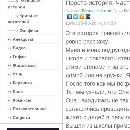
——> Реальные
Просто история. Част
истории
Категория:
Крипи от читателей
| Автор:
Kori
——> Крипи от
читателей
Дата: 25-03-2014, 01:39
——> Фанфики
Эта история приключила
-> Анекдоты
ровно расскажу.
-> Видео
Меня и моих подруг-од
-> Гифки
школе и покрасить стен
-> Живье моё
этими стенами и за эт
домой или на кружки. Я
-> Игры
После того как мы пок
-> Картинки
Тут мы узнали, что Эля
-> Кино
Она находилась не так
-> Комиксы
согласились проводить 
-> Познавательное
живёт с дядей в лесу т
-> Соцсети
Вышли из школы пример