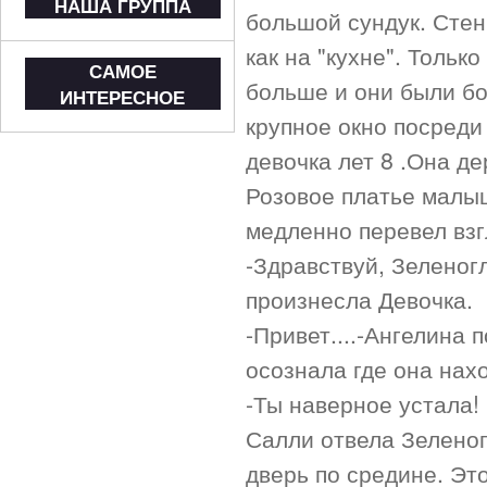
НАША ГРУППА
большой сундук. Сте
как на "кухне". Тольк
САМОЕ
больше и они были бо
ИНТЕРЕСНОЕ
крупное окно посреди
девочка лет 8 .Она д
Розовое платье малыш
медленно перевел взг
-Здравствуй, Зеленогл
произнесла Девочка.
-Привет....-Ангелина 
осознала где она нах
-Ты наверное устала!
Салли отвела Зеленог
дверь по средине. Эт