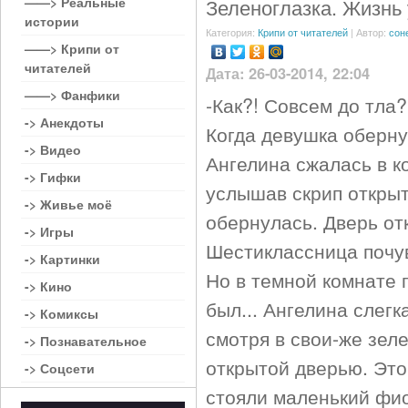
——> Реальные
Зеленоглазка. Жизнь 
истории
Категория:
Крипи от читателей
| Автор:
сон
——> Крипи от
читателей
Дата: 26-03-2014, 22:04
——> Фанфики
-Как?! Совсем до тла?!
-> Анекдоты
Когда девушка оберну
-> Видео
Ангелина сжалась в к
-> Гифки
услышав скрип открыт
-> Живье моё
обернулась. Дверь от
-> Игры
Шестиклассница почув
-> Картинки
Но в темной комнате 
-> Кино
был... Ангелина слегк
-> Комиксы
смотря в свои-же зел
-> Познавательное
открытой дверью. Это
-> Соцсети
стояли маленький фио