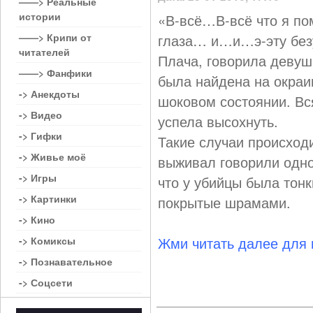
——> Реальные
истории
«В-всё…В-всё что я п
——> Крипи от
глаза… и…и…э-эту без
читателей
Плача, говорила девуш
——> Фанфики
была найдена на окраи
-> Анекдоты
шоковом состоянии. Вся
-> Видео
успела высохнуть.
-> Гифки
Такие случаи происходи
-> Живье моё
выживал говорили одно
-> Игры
что у убийцы была тонк
-> Картинки
покрытые шрамами.
-> Кино
Жми читать далее для
-> Комиксы
-> Познавательное
-> Соцсети