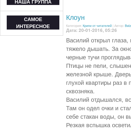
НАША ГРУППА
Клоун
САМОЕ
ИНТЕРЕСНОЕ
Категория:
Крипи от читателей
|
Автор:
Bat
Дата: 20-01-2016, 05:26
Василий открыл глаза, 
тяжело дышать. За окн
черные тучи проглядыв
Птицы не пели, слышен
железной крыше. Дверь
глухой квартиры раз в 
сквозняка.
Василий отдышался, вс
Там он одел очки и ста
себе стакан воды, он в
Резкая вспышка освети