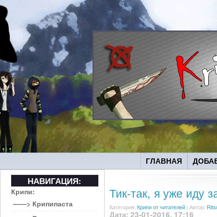
ГЛАВНАЯ
ДОБА
НАВИГАЦИЯ:
Тик-так, я уже иду з
Крипи:
——> Крипипаста
Категория:
Крипи от читателей
|
Автор:
Rits
Дата: 23-01-2016, 17:16