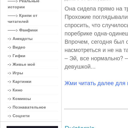
——> Реальные
истории
Она сидела прямо на т
——> Крипи от
Прохожие поглядывали 
читателей
спросить, что случилос
——> Фанфики
поребрике одна-одинеш
-> Анекдоты
Впрочем, сегодня был 
-> Видео
насмотреться и не на т
-> Гифки
– Эй, все нормально? 
-> Живье моё
девушкой...
-> Игры
-> Картинки
Жми читать далее для
-> Кино
-> Комиксы
-> Познавательное
-> Соцсети