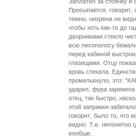
Заплатил за стоянку и
Просыпается, говорит, о
темно, нихрена не вид
чтобы хоть как-то до г
дворниками стекло чист
всю лесополосу бежали
перед кабиной выстрои
глазищами. Отцу показа
кровь стекала. Единстве
промелькнуло, это: "КА
ударил, фура заревела 
отец, так быстро, наск
этой заправки-забегало
говорит, было то, что в
видно. Т.е. непонятно г
вообще.