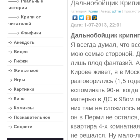
——> Реальные
Дальнобойщик Крипи
истории
Категория:
Крипи
| Автор:
admin
| Просмотр
——> Крипи от
читателей
Дата: 1-07-2013, 22:01
——> Фанфики
Дальнобойщик крипип
-> Анекдоты
Я всегда думал, что вс
-> Видео
мою семью стороной. Да
-> Гифки
лишь плод фантазий. А 
-> Живье моё
Кирове живёт, я в Моск
разговорились (1,5 год
-> Игры
вспоминать 90-е, когд
-> Картинки
матерью в ДС в 98ом пе
-> Кино
них там не сложилось и
-> Комиксы
он в Перми не остался,
-> Познавательное
квартира 4-х комнатная
-> Соцсети
не решался. Ну мало-ли