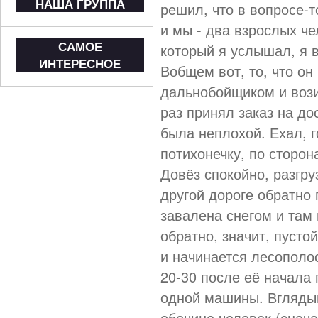
НАША ГРУППА
решил, что в вопросе-т
и мы - два взрослых че
САМОЕ
который я услышал, я 
ИНТЕРЕСНОЕ
Вобщем вот, то, что он
дальнобойщиком и вози
раз принял заказ на до
была неплохой. Ехал, г
потихонечку, по сторо
Довёз спокойно, разгру
другой дороге обратно 
завалена снегом и там 
обратно, значит, пусто
и начинается лесополос
20-30 после её начала 
одной машины. Вглядыв
обочине человек (снача