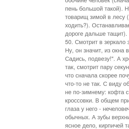
пень большой такой). Н
товарищ зимой в лесу (
ходить?). Останавливае
дороге дальше тащит). 
50. Смотрит в зеркало 
Ну, он значит, из окна 
Садись, подвезу!". А х
так, смотрит пару секу
что сначала скорее поч
что-то не так. С виду 
не по-зимнему: кофта се
кроссовки. В общем при
глаза у него - нечелов
обычных. А зубы верхн
ясное дело, кирпичей т