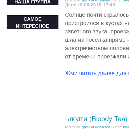
Категория:
Крипи от читателей
|
Автор:
Зме
НАША ГРУППА
Дата: 18-06-2015, 17:46
Солнце почти скрылось,
САМОЕ
пристроился в кустах н
ИНТЕРЕСНОЕ
заветного звука, прое
шла из посёлка прямо 
электричеством полови
от времени проезжали 
Жми читать далее для
Блодти (Bloody Tea)
Категория:
Крипи от читателей
|
Автор:
Blo