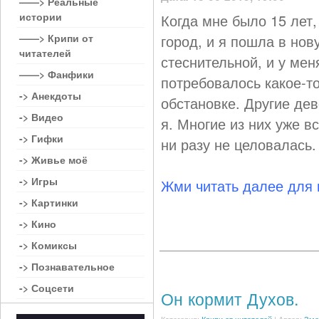
——> Реальные
истории
Когда мне было 15 лет,
——> Крипи от
город, и я пошла в нов
читателей
стеснительной, и у мен
——> Фанфики
потребовалось какое-то
-> Анекдоты
обстановке. Другие де
-> Видео
я. Многие из них уже в
-> Гифки
ни разу не целовалась.
-> Живье моё
-> Игры
Жми читать далее для
-> Картинки
-> Кино
-> Комиксы
-> Познавательное
-> Соцсети
Он кормит Духов.