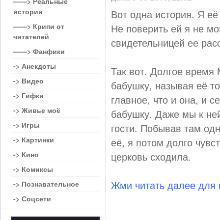
——> Реальные
истории
Вот одна история. Я е
——> Крипи от
Не поверить ей я не мо
читателей
свидетельницей ее рас
——> Фанфики
-> Анекдоты
Так вот. Долгое время
-> Видео
бабушку, называя её то
-> Гифки
главное, что и она, и 
-> Живье моё
бабушку. Даже мы к не
-> Игры
гости. Побывав там од
-> Картинки
её, я потом долго чувст
-> Кино
церковь сходила.
-> Комиксы
Жми читать далее для
-> Познавательное
-> Соцсети