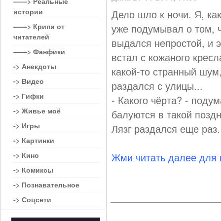
——> Реальные
истории
Дело шло к ночи. Я, ка
——> Крипи от
уже подумывал о том, ч
читателей
выдался непростой, и 
——> Фанфики
встал с кожаного кресл
-> Анекдоты
какой-то странный шум,
-> Видео
раздался с улицы...
-> Гифки
- Какого чёрта? - поду
-> Живье моё
балуются в такой позд
-> Игры
Лязг раздался еще раз.
-> Картинки
-> Кино
Жми читать далее для
-> Комиксы
-> Познавательное
-> Соцсети