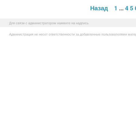
Назад
1
...
4
5
Для связи с администратором нажмите на надпись
Администрация не несет ответственности за добавленные пользователями мате