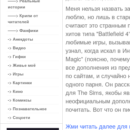
——> Реальные
истории
Меня нельзя назвать з
——> Крипи от
люблю, но лишь в стар
читателей
считают это странным 
——> Фанфики
хитов типа "Battlefield
-> Анекдоты
любимые игры, вызыва
-> Видео
узнал, когда искал в Ин
-> Гифки
Magic” (поясню, почему
-> Живье моё
все дополнения из пре
-> Игры
по сайтам, и случайно
-> Картинки
одного парня. Он расс
-> Кино
для The Sims, якобы 
неофициальным дополн
-> Комиксы
почитать. Вот что он пи
-> Познавательное
-> Соцсети
Жми читать далее для