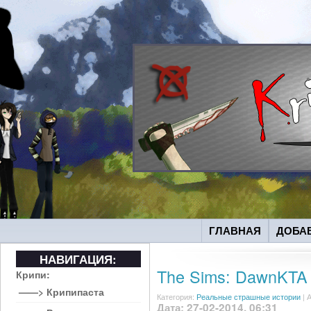
ГЛАВНАЯ
ДОБА
НАВИГАЦИЯ:
The Sims: DawnKTA
Крипи:
——> Крипипаста
Категория:
Реальные страшные истории
|
А
Дата: 27-02-2014, 06:31