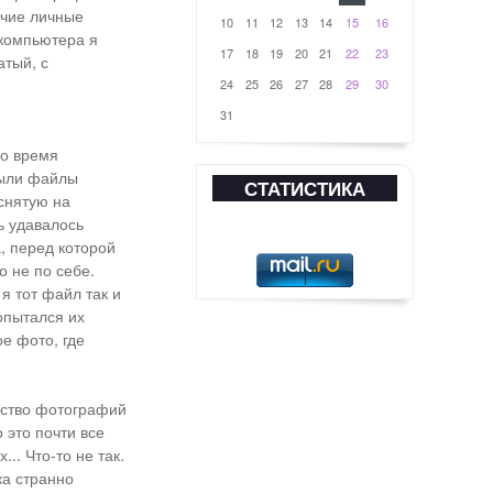
очие личные
10
11
12
13
14
15
16
 компьютера я
17
18
19
20
21
22
23
атый, с
24
25
26
27
28
29
30
31
во время
были файлы
СТАТИСТИКА
снятую на
ь удавалось
, перед которой
о не по себе.
я тот файл так и
опытался их
е фото, где
чество фотографий
 это почти все
.. Что-то не так.
ка странно