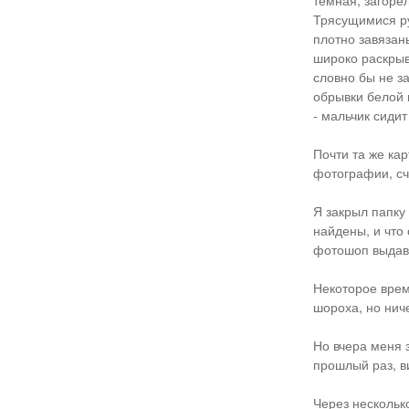
тёмная, загорел
Трясущимися ру
плотно завязан
широко раскрыв 
словно бы не за
обрывки белой 
- мальчик сидит
Почти та же ка
фотографии, с
Я закрыл папку
найдены, и что
фотошоп выдава
Некоторое врем
шороха, но нич
Но вчера меня з
прошлый раз, в
Через несколько