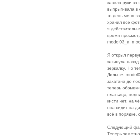
завела руки за
выпрыгивала в 
то день меня з
хранил все фотк
я действительн
время просмотр
model03_a, mod
Я открыл перву
закинула назад
зеркалку. Но те
Дальше. model02
закатана до лок
теперь обрывки
платьице, подни
кисти нет, на ч
она сидит на д
всё в порядке, 
Следующий файл
Теперь заметно,