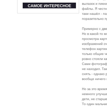
вылазок и пикни
САМОЕ ИНТЕРЕСНОЕ
файлы. Я честн
таки нашёл - па
поразительно 
Примерно с две
Но в какой-то 
просмотра карт
изображений оч
телефон картин
только общие ч
ровно стояли к
Сами фотографи
не находил. Та
снять - однако 
вообще ничего 
Но за это врем
немного улучша
дети, не старше
То один мальчи