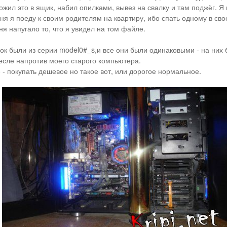
ожил это в ящик, набил опилками, вывез на свалку и там поджёг. Я 
дня я поеду к своим родителям на квартиру, ибо спать одному в свое
я напугало то, что я увидел на том файле.
нок были из серии model0#_s,и все они были одинаковыми - на них 
есле напротив моего старого компьютера.
 - покупать дешевое но такое вот, или дорогое нормальное.