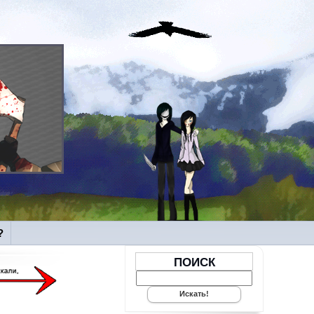
?
ПОИСК