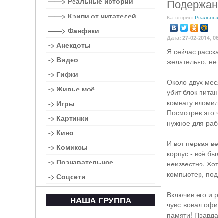
——> Реальные истории
Подержан
——> Крипи от читателей
Категория:
Реальные
——> Фанфики
Дата: 27-02-2014, 0
-> Анекдоты
Я сейчас расск
-> Видео
желательно, не с
-> Гифки
Около двух мес
-> Живье моё
убит блок пита
комнату вломил
-> Игры
Посмотрев это ч
-> Картинки
нужное для раб
-> Кино
И вот первая в
-> Комиксы
корпус - всё бы
-> Познавательное
неизвестно. Хо
компьютер, под
-> Соцсети
Включив его и 
НАША ГРУППА
чувствовал офи
памяти! Правда