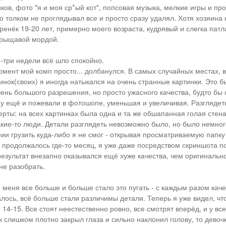
ков, фото "я и моя ср*ый кот", попсовая музыка, мелкие игры и пр
о толком не проглядывал все и просто сразу удалял. Хотя хозяина
ренёк 19-20 лет, примерно моего возраста, кудрявый и слегка патл
прыщавой мордой.
-три недели всё шло спокойно.
момент мой комп просто... долбанулся. В самых случайных местах, 
инок(своих) я иногда натыкался на очень странные картинки. Это 
ень большого разрешения, но просто ужасного качества, будто бы 
у ещё и пожевали в фотошопе, уменьшая и увеличивая. Разглядет
ерты: на всех картинках была одна и та же обшапанная голая стена
акие-то люди. Детали разглядеть невозможно было, но было немног
и грузить куда-либо я не смог - открывая просматриваемую папку 
к продолжалось где-то месяц, я уже даже посредством скриншота п
результат внезапно оказывался ещё хуже качества, чем оригинально
не разобрать.
я меня все больше и больше стало это пугать - с каждым разом ка
лось, всё больше стали различимы детали. Теперь я уже видел, что
 14-15. Все стоят неестественно ровно, все смотрят вперёд, и у всех.
к слишком плотно закрыл глаза и сильно наклонил голову, то девоч