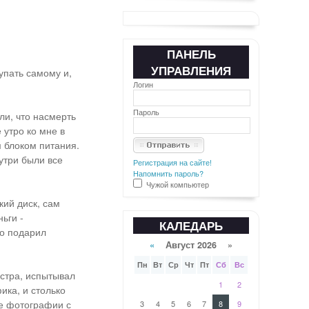
ПАНЕЛЬ
УПРАВЛЕНИЯ
упать самому и,
Логин
Пароль
ли, что насмерть
 утро ко мне в
м блоком питания.
нутри были все
Регистрация на сайте!
Напомнить пароль?
Чужой компьютер
кий диск, сам
ьги -
КАЛЕДАРЬ
ло подарил
«
Август 2026 »
Пн
Вт
Ср
Чт
Пт
Сб
Вс
нстра, испытывал
1
2
ика, и столько
е фотографии с
3
4
5
6
7
8
9