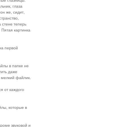
стые глазницы.
ьчик, глаза
он же, сидит,
странство,
а стене теперь
. Пятая картинка
на первой
айлы в папке не
тить даже
й мелкий файлик.
я от каждого
йлы, которые в
кроме звуковой и