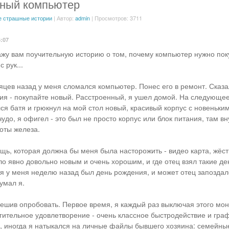
ный компьютер
 страшные истории
| Автор:
admin
| Просмотров: 3711
6:07
ажу вам поучительную историю о том, почему компьютер нужно пок
 рук...
яцев назад у меня сломался компьютер. Понес его в ремонт. Сказа
ния - покупайте новый. Расстроенный, я ушел домой. На следующее
ся батя и грюкнул на мой стол новый, красивый корпус с новеньки
удо, я офигел - это был не просто корпус или блок питания, там в
оты железа.
ещь, которая должна бы меня была насторожить - видео карта, жёст
ло явно довольно новым и очень хорошим, и где отец взял такие ден
тя у меня неделю назад был день рождения, и может отец запозда
умал я.
решив опробовать. Первое время, я каждый раз выключая этого мо
гительное удовлетворение - очень классное быстродействие и граф
, иногда я натыкался на личные файлы бывшего хозяина: семейны