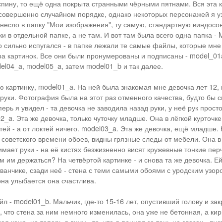
 спину, то ещё одна покрыта странными чёрными пятнами. Вся эта 
совершенно случайном порядке, однако некоторых персонажей я узн
анесло в папку "Мои изображения", ту самую, стандартную виндосов
и в отдельной папке, а не там. И вот там была всего одна папка - M
о сильно испугался - в папке лежали те самые файлы, которые мне
а картинок. Все они были пронумерованы и подписаны - model_01
el04_a, model05_a, затем model01_b и так далее.
ю картинку, model01_a. На ней была знакомая мне девочка лет 12,
 руки. Фотография была на этот раз отменного качества, будто бы 
перь я увидел - та девочка не заводила назад руки, у неё рук прост
_a. Эта же девочка, только чуточку младше. Она в лёгкой курточке
тей - а от локтей ничего. model03_a. Эта же девочка, ещё младше. 
 советского времени обоев, видны грязные следы от мебели. Она в
мает руки - на её кистях безжизненно висят кружевные тонкие перч
ём им держаться? На четвёртой картинке - и снова та же девочка. Ей 
иванчике, сзади неё - стена с теми самыми обоями с уродским узор
она улыбается она счастлива.
 - model01_b. Мальчик, где-то 15-16 лет, опустивший голову и зак
 что стена за ним немного изменилась, она уже не бетонная, а кир