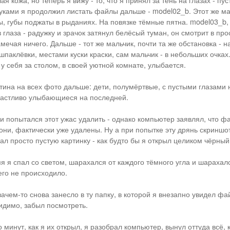
ая кожа, но теперь я вижу - то, что я принял за тень на глазах - пу
ками я продолжил листать файлы дальше - model02_b. Этот же мал
ы, губы поджаты в рыданиях. На повязке тёмные пятна. model03_b, 
глаза - радужку и зрачок затянул белёсый туман, он смотрит в про
мечая ничего. Дальше - тот же мальчик, почти та же обстановка - н
шпаклёвки, местами куски краски, сам мальчик - в небольших очках
 у себя за столом, в своей уютной комнате, улыбается.
ртина на всех фото дальше: дети, полумёртвые, с пустыми глазами 
частливо улыбающиеся на последней.
 и попытался этот ужас удалить - однако компьютер заявлял, что ф
 они, фактически уже удалены. Ну а при попытке эту дрянь скриншо
л просто пустую картинку - как будто бы я открыл целиком чёрны
я я спал со светом, шарахался от каждого тёмного угла и шарахалс
его не происходило.
ачем-то снова занесло в ту папку, в которой я внезапно увидел фа
идимо, забыл посмотреть.
 минут, как я их открыл, я разобрал компьютер, вынул оттуда всё, 