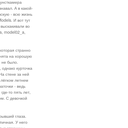
кунсткамера
авал. А в какой-
скую - всю жизнь
odels. И вот тут
 выскакивали во
a, model02_a,
 которая странно
снята на хорошую
о не было.
, однако курточка
На стене за ней
 лёгком летнем
аточки - ведь
где-то пять лет,
ом. С девочкой
рывший глаза.
пичная. У него