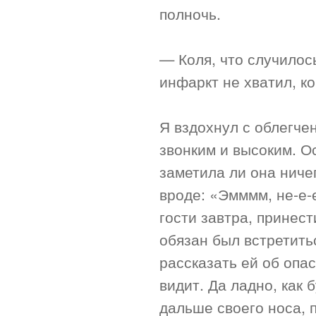
полночь.
— Коля, что случилось
инфаркт не хватил, к
Я вздохнул с облегче
звонким и высоким. О
заметила ли она ниче
вроде: «Эмммм, не-е-е
гости завтра, принест
обязан был встретитьс
рассказать ей об опа
видит. Да ладно, как 
дальше своего носа, п