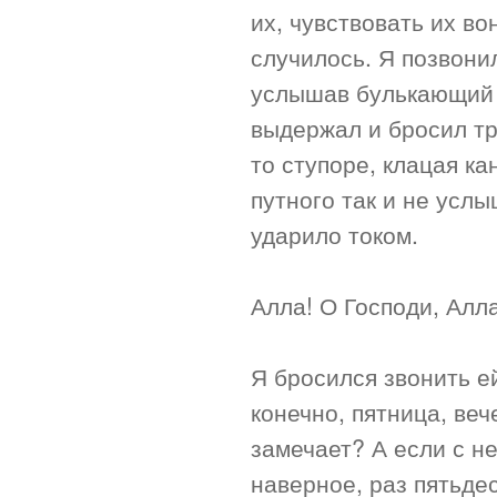
их, чувствовать их во
случилось. Я позвонил
услышав булькающий 
выдержал и бросил тру
то ступоре, клацая ка
путного так и не услы
ударило током.
Алла! О Господи, Алла
Я бросился звонить ей
конечно, пятница, ве
замечает? А если с не
наверное, раз пятьдес