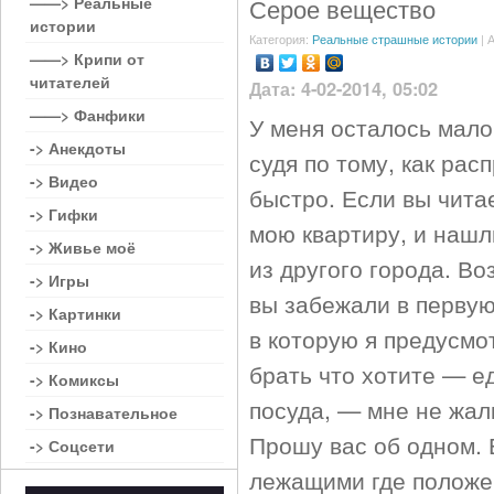
——> Реальные
Серое вещество
истории
Категория:
Реальные страшные истории
| 
——> Крипи от
читателей
Дата: 4-02-2014, 05:02
——> Фанфики
У меня осталось мало
-> Анекдоты
судя по тому, как рас
-> Видео
быстро. Если вы чита
-> Гифки
мою квартиру, и нашл
-> Живье моё
из другого города. Во
-> Игры
вы забежали в перву
-> Картинки
в которую я предусмо
-> Кино
брать что хотите — ед
-> Комиксы
посуда, — мне не жал
-> Познавательное
Прошу вас об одном. 
-> Соцсети
лежащими где положен