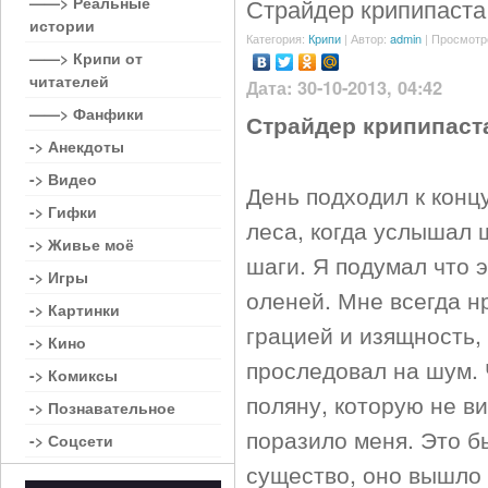
——> Реальные
Страйдер крипипаста
истории
Категория:
Крипи
| Автор:
admin
| Просмотр
——> Крипи от
читателей
Дата: 30-10-2013, 04:42
——> Фанфики
Страйдер крипипаста 
-> Анекдоты
-> Видео
День подходил к концу
-> Гифки
леса, когда услышал 
-> Живье моё
шаги. Я подумал что э
-> Игры
оленей. Мне всегда нр
-> Картинки
грацией и изящность,
-> Кино
проследовал на шум. 
-> Комиксы
поляну, которую не ви
-> Познавательное
поразило меня. Это бы
-> Соцсети
существо, оно вышло 