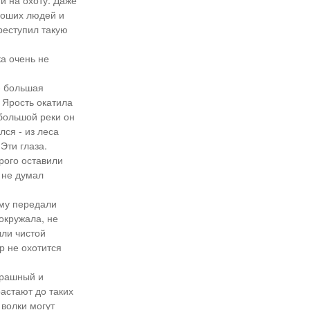
и на охоту. Даже
роших людей и
реступил такую
ка очень не
- большая
. Ярость окатила
ебольшой реки он
лся - из леса
Эти глаза.
рого оставили
 не думал
Ему передали
окружала, не
ыли чистой
р не охотится
трашный и
астают до таких
 волки могут