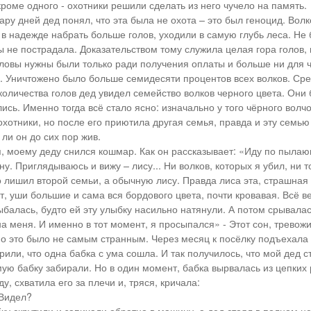
кроме одного - охотники решили сделать из него чучело на память.
ару дней дед понял, что эта была не охота – это был геноцид. Вол
 в надежде набрать больше голов, уходили в самую глубь леса. Не
бы не пострадала. Доказательством тому служила целая гора голов
ловы нужны были только ради получения оплаты и больше ни для ч
. Уничтожено было больше семидесяти процентов всех волков. Ср
количества голов дед увидел семейство волков черного цвета. Они
ись. Именно тогда всё стало ясно: изначально у того чёрного волч
охотники, но после его приютила другая семья, правда и эту семью
 ли он до сих пор жив.
я, моему деду снился кошмар. Как он рассказывает: «Иду по пыла
у. Приглядываюсь и вижу – лису... Ни волков, которых я убил, ни т
о лишил второй семьи, а обычную лису. Правда лиса эта, страшная
т, уши большие и сама вся бордового цвета, почти кровавая. Всё в
ыбалась, будто ей эту улыбку насильно натянули. А потом срывалас
а меня. И именно в тот момент, я просыпался» - Этот сон, тревож
но это было не самым странным. Через месяц к посёлку подъехала 
рили, что одна бабка с ума сошла. И так получилось, что мой дед 
амую бабку забирали. Но в один момент, бабка вырвалась из цепких 
у, схватила его за плечи и, тряся, кричала:
 Видел?