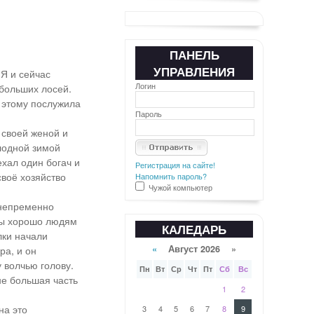
ПАНЕЛЬ
УПРАВЛЕНИЯ
Я и сейчас
Логин
 больших лосей.
 этому послужила
Пароль
 своей женой и
олодной зимой
ехал один богач и
Регистрация на сайте!
своё хозяйство
Напомнить пароль?
Чужой компьютер
 непременно
 бы хорошо людям
КАЛЕДАРЬ
лки начали
«
Август 2026 »
ра, и он
 волчью голову.
Пн
Вт
Ср
Чт
Пт
Сб
Вс
не большая часть
1
2
на это
3
4
5
6
7
8
9