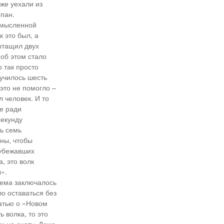
 же уехали из
епан.
ссмысленной
к это был, а
ытащил двух
 об этом стало
о так просто
лучилось шесть
это не помогло –
 человек. И то
не ради
секунду
ть семь
аны, чтобы
 убежавших
, это волк
».
лема заключалось
ло оставаться без
татью о «Новом
 волка, то это