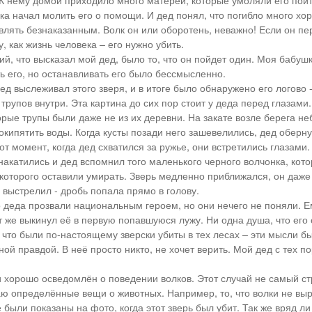
 К нему домой приходило много матерей, которые умоляли его пойт
а начал молить его о помощи. И дед понял, что погибло много хо
авлять безнаказанным. Волк он или оборотень, неважно! Если он пе
, как жизнь человека – его нужно убить.
й, что высказал мой дед, было то, что он пойдет один. Моя бабуш
ть его, но останавливать его было бессмысленно.
ед выслеживал этого зверя, и в итоге было обнаружено его логово 
трупов внутри. Эта картина до сих пор стоит у деда перед глазами
торые трупы были даже не из их деревни. На закате возле берега н
кипятить воды. Когда кусты позади него зашевелились, дед оберну
от момент, когда дед схватился за ружье, они встретились глазами. 
акатились и дед вспомнил того маленького черного волчонка, кото
 которого оставили умирать. Зверь медленно приближался, он даже
 выстрелил - дробь попала прямо в голову.
о деда прозвали национальным героем, но они нечего не поняли. 
т же выкинул её в первую попавшуюся лужу. Ни одна душа, что его 
, что были по-настоящему зверски убиты в тех лесах – эти мысли б
ой правдой. В неё просто никто, не хочет верить. Мой дед с тех по
и хорошо осведомлён о поведении волков. Этот случай не самый с
аю определённые вещи о животных. Например, то, что волки не выр
 были показаны на фото, когда этот зверь был убит. Так же вряд ли