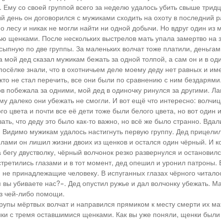
 Ему со своей группой всего за неделю удалось убить свыше тридц
 день он договорился с мужиками сходить на охоту в последний раз
о лесу и никак не могли найти ни одной добычи. Но вдруг один из 
ью щенками. После нескольких выстрелов мать упала замертво на 
сыпную по две группы. За маленьких волчат тоже платили, деньгам
а мой дед сказал мужикам бежать за одной толпой, а сам он и в од
 посёлке знали, что в охотничьем деле моему деду нет равных и им
кто не стал перечить, все они были по сравнению с ним бездарями
ов побежала за одними, мой дед в одиночку ринулся за другими. Ла
ому далеко они убежать не смогли. И вот ещё что интересно: волчи
о цвета и почти все её дети тоже были белого цвета, но вот один 
ать, что деду это было как-то важно, но всё же было странно. Вд
. Видимо мужикам удалось настигнуть первую группу. Дед прицели
лами он лишил жизни двоих из щенков и остался один чёрный. И к
 бегу двустволку, чёрный волчонок резко развернулся и остановил
стретились глазами и в тот момент, дед опешил и уронил патроны.
, не принадлежащие человеку. В испуганных глазах чёрного читало
 вы убиваете нас?». Дед опустил ружье и дал волчонку убежать. М
ез чей-либо помощи.
рупы мёртвых волчат и направился прямиком к месту смерти их ма
ки с тремя оставшимися щенками. Как вы уже поняли, щенки были