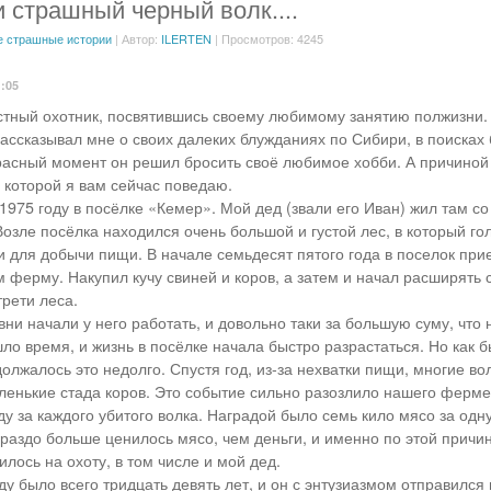
 страшный черный волк....
 страшные истории
| Автор:
ILERTEN
| Просмотров: 4245
1:05
стный охотник, посвятившись своему любимому занятию полжизни. 
рассказывал мне о своих далеких блужданиях по Сибири, в поисках
расный момент он решил бросить своё любимое хобби. А причиной
о которой я вам сейчас поведаю.
1975 году в посёлке «Кемер». Мой дед (звали его Иван) жил там со
Возле посёлка находился очень большой и густой лес, в который г
и для добычи пищи. В начале семьдесят пятого года в поселок при
м ферму. Накупил кучу свиней и коров, а затем и начал расширять 
трети леса.
вни начали у него работать, и довольно таки за большую суму, что
ло время, и жизнь в посёлке начала быстро разрастаться. Но как
олжалось это недолго. Спустя год, из-за нехватки пищи, многие во
ленькие стада коров. Это событие сильно разозлило нашего ферме
у за каждого убитого волка. Наградой было семь кило мясо за одну
ораздо больше ценилось мясо, чем деньги, и именно по этой причи
лось на охоту, в том числе и мой дед.
у было всего тридцать девять лет, и он с энтузиазмом отправился 