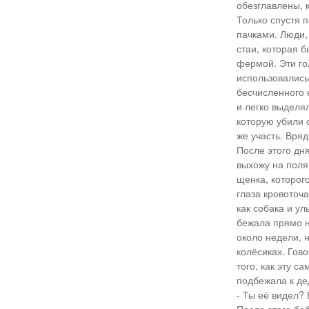
обезглавлены, 
Только спустя п
пачками. Люди,
стаи, которая 
фермой. Эти го
использовались
бесчисленного 
и легко выделял
которую убили 
же участь. Вряд
После этого дн
выхожу на полян
щенка, которог
глаза кровоточа
как собака и ул
бежала прямо н
около недели, 
колёсиках. Гово
того, как эту с
подбежала к дед
- Ты её видел?