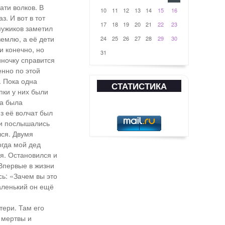
ати волков. В
10
11
12
13
14
15
16
. И вот в тот
17
18
19
20
21
22
23
мужиков заметил
землю, а её дети
24
25
26
27
28
29
30
и конечно, но
31
иночку справится
енно по этой
. Пока одна
СТАТИСТИКА
пки у них были
ца была
из её волчат был
али послышались
лся. Двумя
огда мой дед
ся. Остановился и
 Впервые в жизни
сь: «Зачем вы это
аленький он ещё
тери. Там его
 мертвы и