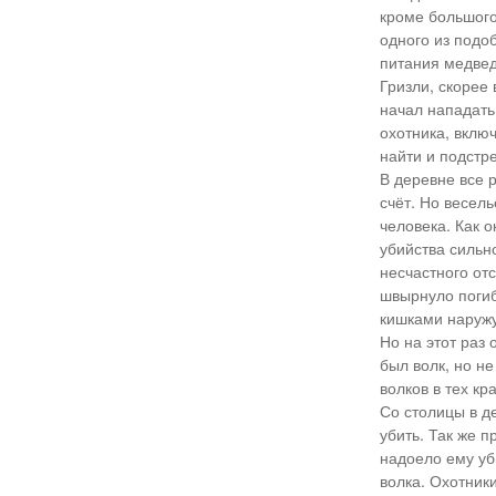
кроме большого
одного из подоб
питания медвед
Гризли, скорее 
начал нападать
охотника, вклю
найти и подстре
В деревне все р
счёт. Но весел
человека. Как о
убийства сильно
несчастного отс
швырнуло погибш
кишками наружу
Но на этот раз 
был волк, но н
волков в тех кр
Со столицы в д
убить. Так же п
надоело ему уби
волка. Охотники