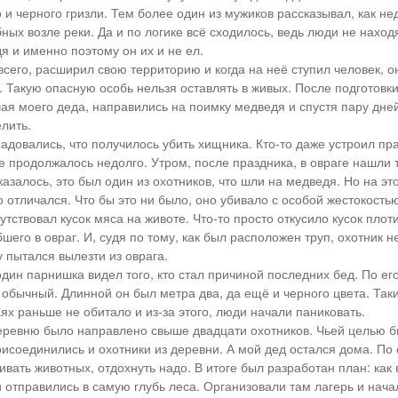
 и черного гризли. Тем более один из мужиков рассказывал, как не
ных возле реки. Да и по логике всё сходилось, ведь люди не наход
я и именно поэтому он их и не ел.
всего, расширил свою территорию и когда на неё ступил человек, о
. Такую опасную особь нельзя оставлять в живых. После подготовк
чая моего деда, направились на поимку медведя и спустя пару дней
лить.
адовались, что получилось убить хищника. Кто-то даже устроил пра
ье продолжалось недолго. Утром, после праздника, в овраге нашли 
казалось, это был один из охотников, что шли на медведя. Но на эт
 отличался. Что бы это ни было, оно убивало с особой жестокостью
утствовал кусок мяса на животе. Что-то просто откусило кусок плоти
его в овраг. И, судя по тому, как был расположен труп, охотник не
 пытался вылезти из оврага.
один парнишка видел того, кто стал причиной последних бед. По ег
е обычный. Длинной он был метра два, да ещё и черного цвета. Так
аях раньше не обитало и из-за этого, люди начали паниковать.
еревню было направлено свыше двадцати охотников. Чьей целью бы
рисоединились и охотники из деревни. А мой дед остался дома. По 
вать животных, отдохнуть надо. В итоге был разработан план: как
 отправились в самую глубь леса. Организовали там лагерь и нача