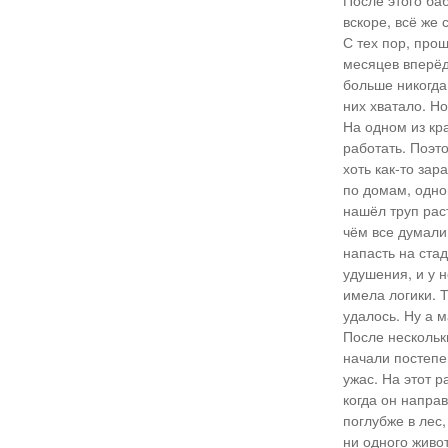
После этого ба
вскоре, всё же
С тех пор, про
месяцев вперёд,
больше никогда 
них хватало. Но
На одном из кр
работать. Поэт
хоть как-то зар
по домам, одног
нашёл труп рас
чём все думали 
напасть на стад
удушения, и у н
имела логики. Т
удалось. Ну а 
После нескольк
начали постепе
ужас. На этот р
когда он направ
поглубже в лес,
ни одного живот