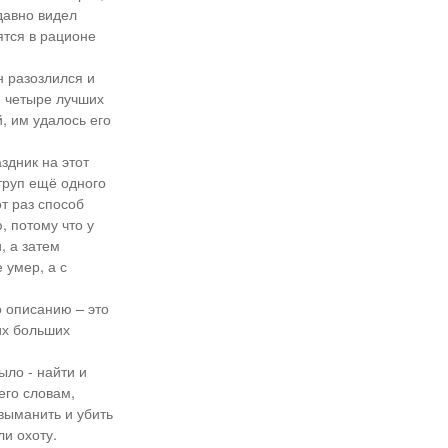
давно видел
ятся в рационе
н разозлился и
и четыре лучших
, им удалось его
здник на этот
труп ещё одного
от раз способ
, потому что у
, а затем
 умер, а с
о описанию – это
их больших
ло - найти и
его словам,
 выманить и убить
ли охоту.