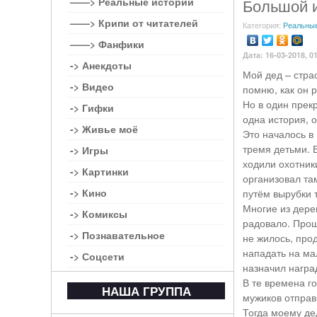
——> Реальные истории
Большой и
——> Крипи от читателей
Категория:
Реальные
——> Фанфики
Дата: 16-03-2018, 0
-> Анекдоты
Мой дед – стра
-> Видео
помню, как он 
Но в один прек
-> Гифки
одна история, 
-> Живье моё
Это началось в 
тремя детьми. 
-> Игры
ходили охотник
-> Картинки
организовал та
-> Кино
путём вырубки 
Многие из дере
-> Комиксы
радовало. Прош
-> Познавательное
не жилось, прод
нападать на ма
-> Соцсети
назначил наград
В те времена г
НАША ГРУППА
мужиков отправи
Тогда моему дед