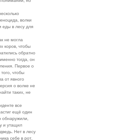
епонимании, но
несколько
геноцида, волки
и еды в лесу для
ак не могла
х коров, чтобы
вратились обратно
именно тогда, он
ления. Первое о
 того, чтобы
а от явного
ерсия о волке не
найти таких, не
иденте все
настиг ещё один
о обнаружили,
ву и утащил
дведь. Нет в лесу
ика себе в рот,