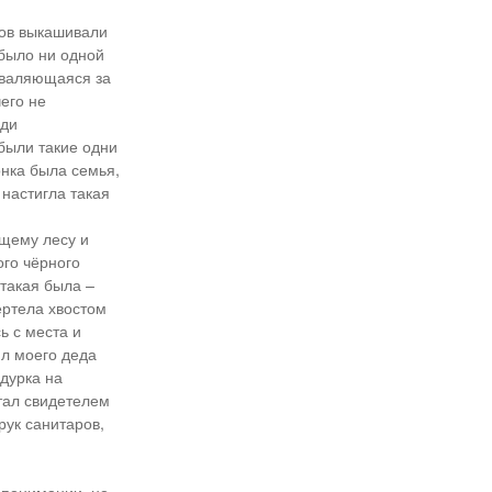
ков выкашивали
 было ни одной
, валяющаяся за
его не
еди
 были такие одни
онка была семья,
 настигла такая
ющему лесу и
ого чёрного
 такая была –
ертела хвостом
ь с места и
ил моего деда
дурка на
стал свидетелем
рук санитаров,