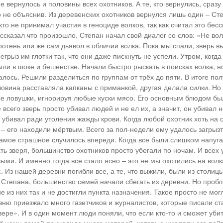
 вернулось и половины всех охотников. А те, кто вернулись, сразу
о не объяснив. Из деревенских охотников вернулся лишь один – Ст
кто не принимал участия в геноциде волков, так как считал это бе
ссказал что произошло. Степан начал свой диалог со слов: «Не вол
отень или же сам дьявол в обличии волка. Пока мы спали, зверь в
егрыз им глотки так, что они даже пискнуть не успели. Утром, когда
ыли в шоке и бешенстве. Начали быстро рыскать в поисках волка, н
алось. Решили разделиться по группам от трёх до пяти. В итоге по
ловина расставляла капканы с приманкой, другая делала силки. Но 
се ловушки, игнорируя любые куски мясо. Его основным блюдом был
 всего зверь просто убивал людей и не ел их, а значит, он убивал 
 убивал ради утоления жажды крови. Когда любой охотник хоть на 
 – его находили мёртвым. Всего за пол-недели ему удалось загрыз
самое страшное случилось впереди. Когда все были слишком напуг
ть зверя, большинство охотников просто убегали по ночам. И всех
ми. И именно тогда все стало ясно – это не мы охотились на волка
. Из нашей деревни погибли все, а те, что выжили, были из столицы
 Степана, большинство семей начали сбегать из деревни. Но проб
ие из них так и не достигли пункта назначения. Такое просто не мог
вню приезжало много газетчиков и журналистов, которые писали с
ре». И в один момент люди поняли, что если кто-то и сможет убить