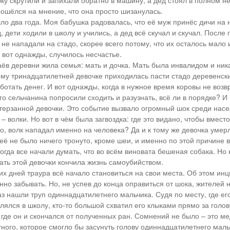
бку скрутили и запихали обратно в машину, а дед стоял в полном н
 сошёлся на мнение, что она просто шизанулась.
шло два года. Моя бабушка радовалась, что её муж принёс дичи на 
 дети ходили в школу и учились, а дед всё скучал и скучал. После 
не нападали на стадо, скорее всего потому, что их осталось мало 
 вот однажды, случилось несчастье.
аёв деревни жила семья: мать и дочка. Мать была инвалидом и ник
ому тринадцатилетней девочке приходилась пасти стадо деревенски
аботать денег. И вот однажды, когда в нужное время коровы не воз
о сельчанина попросили сходить и разузнать, всё ли в порядке? И 
терзанной девочки. Это событие вызвало огромный шок среди насе
– волки. Но вот в чём была загвоздка: где это видано, чтобы вместо
о, волк нападал именно на человека? Да и к тому же девочка умерл
её не было ничего тронуто, кроме шеи, и именно по этой причине в
огда все начали думать, что во всём виновата бешеная собака. Но 
мать этой девочки кончила жизнь самоубийством.
их дней траура всё начало становиться на свои места. Об этом инц
нно забывать. Но, не успев до конца оправиться от шока, жителей 
аз нашли труп одиннадцатилетнего мальчика. Судя по месту, где ег
лялся в школу, кто-то большой схватил его клыками прямо за голо
 где он и скончался от полученных ран. Сомнений не было – это ме
ного, которое смогло бы засунуть голову одиннадцатилетнего мальч