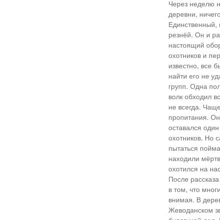
Через неделю не
деревни, ничег
Единственный, 
резнёй. Он и ра
настоящий обор
охотников и пер
известно, все б
найти его не уд
групп. Одна по
волк обходил в
не всегда. Чаще
пропитания. Он
оставался один
охотников. Но 
пытаться пойма
находили мёртвы
охотился на нас
После рассказа
в том, что мног
внимая. В дере
Жеводанском зве