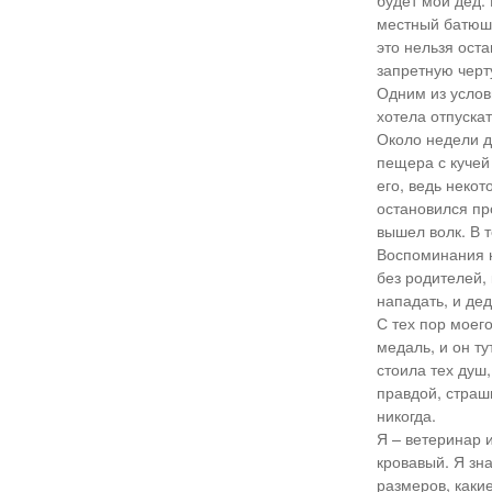
будет мой дед.
местный батюшк
это нельзя ост
запретную черту
Одним из услови
хотела отпуска
Около недели д
пещера с кучей 
его, ведь неко
остановился про
вышел волк. В т
Воспоминания н
без родителей,
нападать, и дед
С тех пор моег
медаль, и он ту
стоила тех душ
правдой, страшн
никогда.
Я – ветеринар 
кровавый. Я зн
размеров, какие