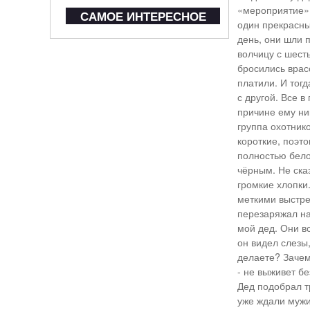
«мероприятие».
САМОЕ ИНТЕРЕСНОЕ
один прекрасный
день, они шли п
волчицу с шест
бросились врас
платили. И тогд
с другой. Все в
причине ему ни
группа охотник
короткие, поэт
полностью белог
чёрным. Не сказ
громкие хлопки
меткими выстре
перезаряжал на
мой дед. Они в
он видел слезы
делаете? Зачем
- не выживет б
Дед подобрал т
уже ждали мужи