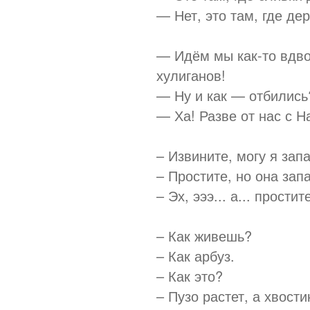
— Нет, это там, где де
— Идём мы как-то вдво
хулиганов!
— Ну и как — отбились
— Ха! Разве от нас с Н
– Извините, могу я за
– Простите, но она зап
– Эх, эээ... а... прост
– Как живешь?
– Как арбуз.
– Как это?
– Пузо растет, а хвости