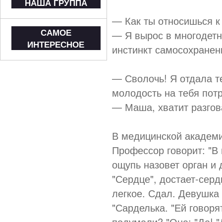
НАША ГРУППА
— Как ты относишься к
САМОЕ
— Я вырос в многодет
ИНТЕРЕСНОЕ
инстинкт самосохранен
— Сволочь! Я отдала т
молодость на тебя потр
— Маша, хватит разгов
В медицинской академи
Профессор говорит: "В
ощупь назовет орган и д
"Сердце", достает-сердц
легкое. Сдал. Девушка 
"Сарделька. "Ей говоря
подумали? "Она: "Да! "