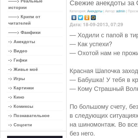
——> Реальные
Свежие анекдоты за 
истории
Категория:
Анекдоты
| Автор:
admin
| Просм
——> Крипи от
читателей
Дата: 18-09-2013, 07:29
——> Фанфики
— Ходили с папой в ти
-> Анекдоты
— Как успехи?
-> Видео
— Охотой нам не прожи
-> Гифки
-> Живье моё
Красная Шапочка заход
— Бабушка! У тебя в к
-> Игры
— Кому Страшный Волк… 
-> Картинки
-> Кино
По большому счету, без
-> Комиксы
в следующих ситуациях:
-> Познавательное
на шиномонтаж. Во все
-> Соцсети
без него.