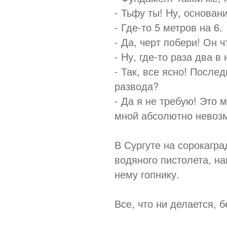
- Тьфу ты! Hу, основан
- Где-то 5 метров на 6.
- Да, черт побери! Он ч
- Hу, где-то раза два в
- Так, все ясно! После
развода?
- Да я не требую! Это м
мной абсолютно невоз
В Сургуте на сорокагр
водяного пистолета, н
нему гопнику.
Все, что ни делается, 