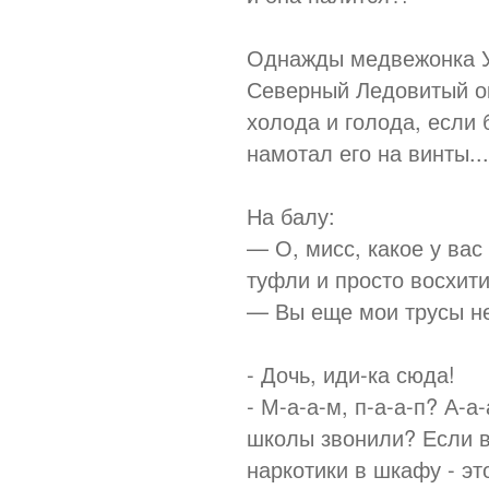
Однажды медвежонка У
Северный Ледовитый ок
холода и голода, если 
намотал его на винты...
На балу:
— О, мисс, какое у вас
туфли и просто восхити
— Вы еще мои трусы не
- Дочь, иди-ка сюда!
- М-а-а-м, п-а-а-п? А-а
школы звонили? Если вы
наркотики в шкафу - эт