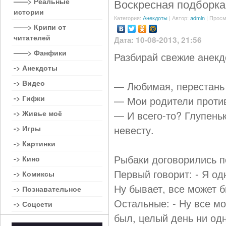
——> Реальные
Воскресная подборка
истории
Категория:
Анекдоты
| Автор:
admin
| Просм
——> Крипи от
читателей
Дата: 10-08-2013, 21:56
——> Фанфики
Разбирай свежие анекд
-> Анекдоты
-> Видео
— Любимая, перестань 
-> Гифки
— Мои родители проти
-> Живье моё
— И всего-то? Глупеньк
невесту.
-> Игры
-> Картинки
Рыбаки договорились п
-> Кино
Первый говорит: - Я од
-> Комиксы
Ну бывает, все может б
-> Познавательное
Остальные: - Ну все мо
-> Соцсети
был, целый день ни одн