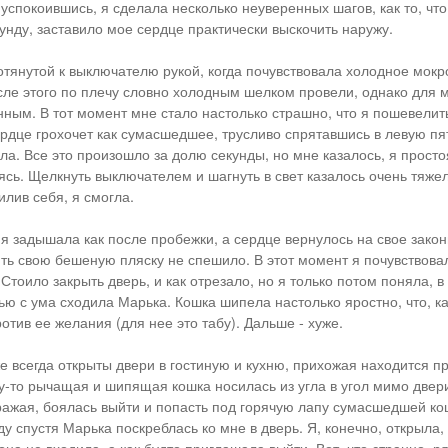
 успокоившись, я сделала несколько неуверенных шагов, как то, чт
нду, заставило мое сердце практически выскочить наружу.
отянутой к выключателю рукой, когда почувствовала холодное мок
сле этого по плечу словно холодным шелком провели, однако для 
нным. В тот момент мне стало настолько страшно, что я пошевелит
ердце грохочет как сумасшедшее, трусливо спрятавшись в левую пя
ла. Все это произошло за долю секунды, но мне казалось, я прост
аясь. Щелкнуть выключателем и шагнуть в свет казалось очень тяже
илив себя, я смогла.
 я задышала как после пробежки, а сердце вернулось на свое закон
ть свою бешеную пляску не спешило. В этот момент я почувствовал
 Стоило закрыть дверь, и как отрезало, но я только потом поняла, в 
ью с ума сходила Марька. Кошка шипела настолько яростно, что, ка
ротив ее желания (для нее это табу). Дальше - хуже.
е всегда открыты двери в гостиную и кухню, прихожая находится п
у-то рычащая и шипящая кошка носилась из угла в угол мимо двери
ражая, боялась выйти и попасть под горячую лапу сумасшедшей кош
у спустя Марька поскреблась ко мне в дверь. Я, конечно, открыла,