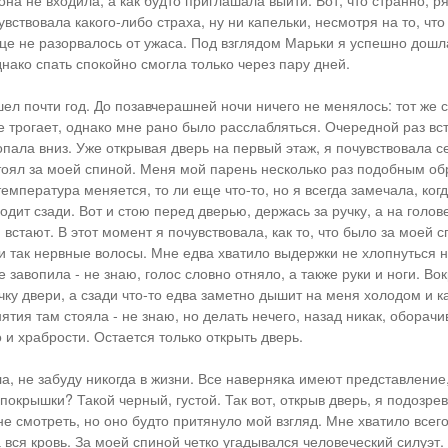
она не входила, а как будто приглашала выйти. Вот, что странно, р
вствовала какого-либо страха, ну ни капельки, несмотря на то, что
дце не разорвалось от ужаса. Под взглядом Марьки я успешно дошла
днако спать спокойно смогла только через пару дней.
ел почти год. До позавчерашней ночи ничего не менялось: тот же с
е трогает, однако мне рано было расслабляться. Очередной раз вст
опала вниз. Уже открывая дверь на первый этаж, я почувствовала с
стоял за моей спиной. Меня мой парень несколько раз подобным о
температура меняется, то ли еще что-то, но я всегда замечала, когд
дит сзади. Вот и стою перед дверью, держась за ручку, а на голов
встают. В этот момент я почувствовала, как то, что было за моей с
и так нервные волосы. Мне едва хватило выдержки не хлопнуться н
е завопила - не знаю, голос словно отняло, а также руки и ноги. Во
чку двери, а сзади что-то едва заметно дышит на меня холодом и к
ятия там стояла - не знаю, но делать нечего, назад никак, оборачи
 и храбрости. Остается только открыть дверь.
ла, не забуду никогда в жизни. Все наверняка имеют представление,
 покрышки? Такой черный, густой. Так вот, открыв дверь, я подозрев
е смотреть, но оно будто притянуло мой взгляд. Мне хватило всего
 вся кровь. За моей спиной четко угадывался человеческий силуэт.