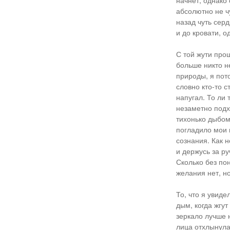
начнет, однако 
абсолютно не чу
назад чуть сер
и до кровати, о
С той жути прош
больше никто н
природы, я пот
словно кто-то 
напугал. То ли 
незаметно подхо
тихонько дыбом 
погладило мои 
сознания. Как н
и держусь за ру
Сколько без пон
желания нет, но
То, что я увиде
дым, когда жгут
зеркало лучше н
лица отхлынула