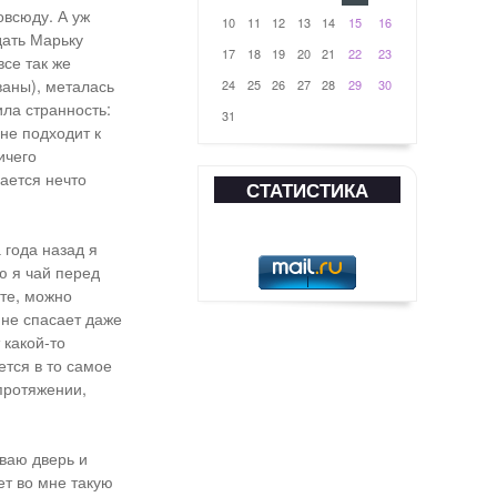
овсюду. А уж
10
11
12
13
14
15
16
дать Марьку
17
18
19
20
21
22
23
се так же
ваны), металась
24
25
26
27
28
29
30
ила странность:
31
не подходит к
ичего
чается нечто
СТАТИСТИКА
 года назад я
ю я чай перед
оте, можно
 не спасает даже
 какой-то
ется в то самое
протяжении,
ываю дверь и
ет во мне такую