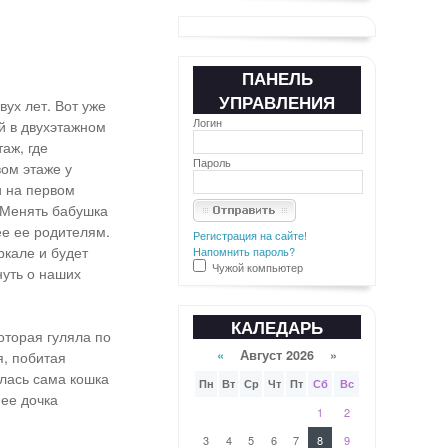
ПАНЕЛЬ
УПРАВЛЕНИЯ
ух лет. Вот уже
Логин
й в двухэтажном
аж, где
Пароль
ом этаже у
и на первом
. Менять бабушка
ее ее родителям.
Регистрация на сайте!
ркале и будет
Напомнить пароль?
Чужой компьютер
нуть о наших
КАЛЕДАРЬ
оторая гуляла по
«
Август 2026 »
я, побитая
алась сама кошка
Пн
Вт
Ср
Чт
Пт
Сб
Вс
 ее дочка
1
2
3
4
5
6
7
8
9