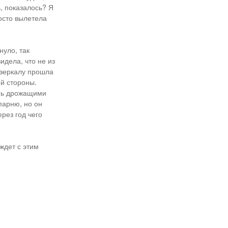
, показалось? Я
росто вылетела
нуло, так
идела, что не из
 зеркалу прошла
ой стороны.
ерь дрожащими
парню, но он
рез год чего
ждет с этим