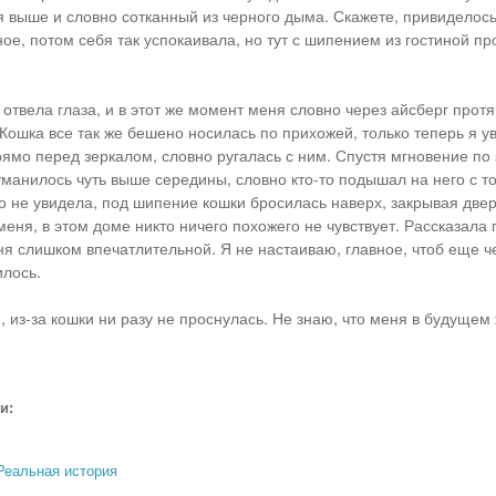
я выше и словно сотканный из черного дыма. Скажете, привиделось
ое, потом себя так успокаивала, но тут с шипением из гостиной п
отвела глаза, и в этот же момент меня словно через айсберг протя
Кошка все так же бешено носилась по прихожей, только теперь я ув
прямо перед зеркалом, словно ругалась с ним. Спустя мгновение по
туманилось чуть выше середины, словно кто-то подышал на него с т
о не увидела, под шипение кошки бросилась наверх, закрывая дв
еня, в этом доме никто ничего похожего не чувствует. Рассказала 
ня слишком впечатлительной. Я не настаиваю, главное, чтоб еще че
илось.
, из-за кошки ни разу не проснулась. Не знаю, что меня в будущем 
и:
Реальная история