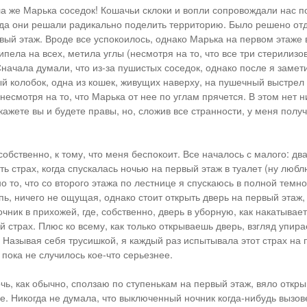
а же Марька соседок! Кошачьи склоки и вопли сопровождали нас п
огда они решали радикально поделить территорию. Было решено от
вый этаж. Вроде все успокоилось, однако Марька на первом этаже в
пела на всех, метила углы (несмотря на то, что все три стерилизо
 Сначала думали, что из-за пушистых соседок, однако после я замет
 колобок, одна из кошек, живущих наверху, на пушечный выстрел 
несмотря на то, что Марька от нее по углам прячется. В этом нет н
кажете вы и будете правы, но, сложив все странности, у меня полу
собственно, к тому, что меня беспокоит. Все началось с малого: два
ть страх, когда спускалась ночью на первый этаж в туалет (ну любл
но то, что со второго этажа по лестнице я спускаюсь в полной темн
пь, ничего не ощущая, однако стоит открыть дверь на первый этаж,
чник в прихожей, где, собственно, дверь в уборную, как накатывает
 страх. Плюс ко всему, как только открываешь дверь, взгляд упира
. Называя себя трусишкой, я каждый раз испытывала этот страх на 
 пока не случилось кое-что серьезнее.
чь, как обычно, сползаю по ступенькам на первый этаж, вяло откр
е. Никогда не думала, что выключенный ночник когда-нибудь вызов