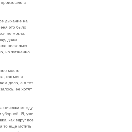
о произошло в
рое дыхание на
меня это было
ься не могла.
тку, даже
ояла несколько
ло, но жизненно
ное место,
а, как меня
чем дело, а в тот
залось, ее хотят
рактически между
 уборной. Я, уже
ки, как вдруг все
 а то еще мстить