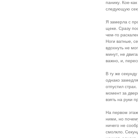
панику. Кое-как
следующую секу
Я замерла с пр
щеке. Сразу по
чем-то раскале
Ноги ватные, с
вдохнуть не мог
минут, не двиг
важно, и, перес
В ту же секунду
однако замедля
отпустил страх.
момент за двер
взять на руки п
На первом этаж
ними, но почем
ничего не сооб
смолкло. Секунд