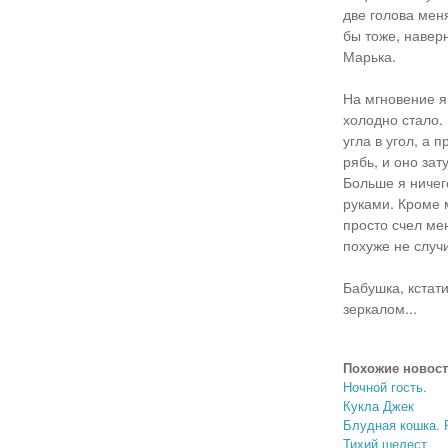
две голова мен
бы тоже, наверн
Марька.
На мгновение я 
холодно стало. 
угла в угол, а 
рябь, и оно за
Больше я ничег
руками. Кроме м
просто счел ме
похуже не случ
Бабушка, кстати
зеркалом...
Похожие новост
Ночной гость.
Кукла Джек
Блудная кошка. 
Тихий шелест