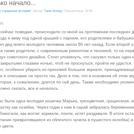
ко начало...
 страшные истории
| Автор:
Таня Холод
| Просмотров: 3418
:02
м сейчас поведаю, происходило со мной на протяжении последних дв
года я живу под одной крышей с парнем, его родителями и бабушко
л дед моего молодого человека около 50 лет назад. Если второй эт
а также родители, с современным ремонтом и техникой, то на перв
ух советского дизайна. Стоит упомянуть, что санузел только один 
с закрытыми глазами ночью, чтоб не проснуться, пройти не удастся
ет, особенно убирать из прихожей большое зеркало, принадлежащ
 я описываю не просто так. Дело в том, что в основном об этом зе
оторая, к сожалению, длится по сей день. Также необходимо упомя
можно сказать, все и началось.
ас была одна молодая кошечка Марька, трехцветная, грациозная, к
астку как хозяйка. Через годик к нам в сарай забралась беременна
омогали, как могли: кормили, поили, котят раздавали. В итоге ост
тании превратившаяся из облезлого чучела в пушистого колобка) и
 цвета.