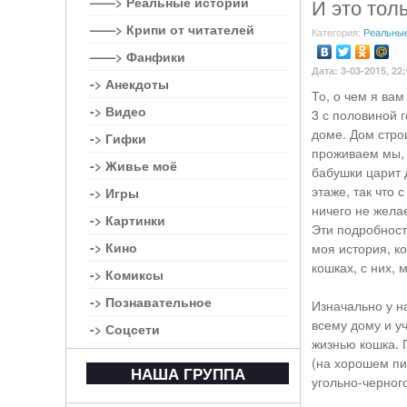
——> Реальные истории
И это толь
——> Крипи от читателей
Категория:
Реальные
——> Фанфики
Дата: 3-03-2015, 22
-> Анекдоты
То, о чем я ва
-> Видео
3 с половиной 
доме. Дом строи
-> Гифки
проживаем мы, 
-> Живье моё
бабушки царит д
этаже, так что 
-> Игры
ничего не жела
-> Картинки
Эти подробности
-> Кино
моя история, к
кошках, с них, 
-> Комиксы
-> Познавательное
Изначально у н
всему дому и уч
-> Соцсети
жизнью кошка. П
(на хорошем пи
НАША ГРУППА
угольно-черного