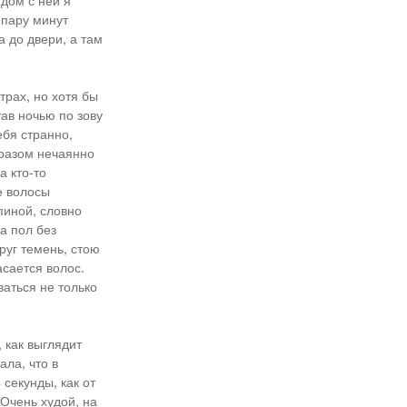
ядом с ней я
 пару минут
 до двери, а там
трах, но хотя бы
ав ночью по зову
ебя странно,
бразом нечаянно
а кто-то
е волосы
пиной, словно
а пол без
круг темень, стою
асается волос.
ваться не только
 как выглядит
ала, что в
 секунды, как от
 Очень худой, на