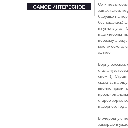
Ох и невзлюбил
САМОЕ ИНТЕРЕСНОЕ
запах какой, к
бабушке на пер
бесновалась: ши
из угла в угол.
наш любопытный
первому этажу, 
мистического, с
жуткое.
Верну рассказ, 
стала чувствова
сном :)). Стран
сказать, на ощу
вполне яркий но
иррациональный
старое зеркало
наверное, года,
В очередную но
замираю в ужас