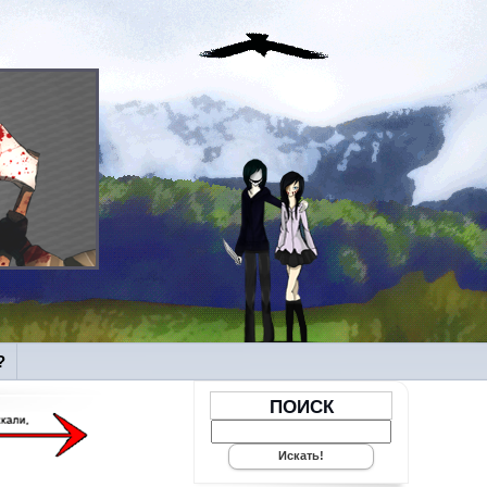
?
ПОИСК