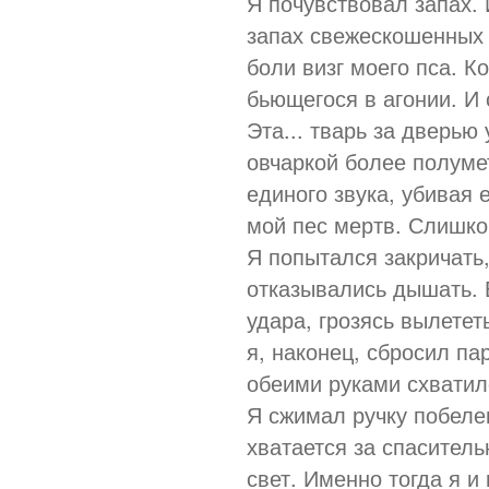
Я почувствовал запах.
запах свежескошенных 
боли визг моего пса. К
бьющегося в агонии. И
Эта... тварь за дверью
овчаркой более полумет
единого звука, убивая 
мой пес мертв. Слишком
Я попытался закричать,
отказывались дышать. 
удара, грозясь вылетет
я, наконец, сбросил па
обеими руками схватил
Я сжимал ручку побеле
хватается за спаситель
свет. Именно тогда я и 