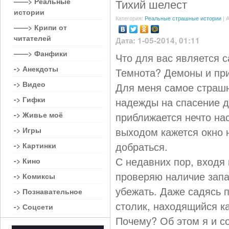
——> Реальные
Тихий шелест
истории
Категория:
Реальные страшные истории
| 
——> Крипи от
читателей
Дата: 1-05-2014, 01:11
——> Фанфики
Что для вас является 
-> Анекдоты
Темнота? Демоны и пр
-> Видео
Для меня самое страшн
-> Гифки
надежды на спасение д
-> Живье моё
приближается нечто на
выходом кажется окно н
-> Игры
добраться.
-> Картинки
С недавних пор, входя
-> Кино
проверяю наличие запа
-> Комиксы
убежать. Даже садясь п
-> Познавательное
столик, находящийся к
-> Соцсети
Почему? Об этом я и с