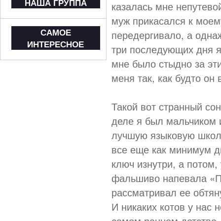
НАША ГРУППА
казалась мне непутевой
муж прикасался к моем
САМОЕ
передергивало, а однаж
ИНТЕРЕСНОЕ
три последующих дня я 
мне было стыдно за эт
меня так, как будто он 
Такой вот странный со
деле я был мальчиком 
лучшую языковую школу
все еще как минимум 
ключ изнутри, а потом,
фальшиво напевала «Пр
рассматривал ее обтян
И никаких котов у нас 
самом раннем детстве