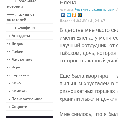
——> Реальные
Елена
истории
Категория:
Реальные страшные истории
| 
——> Крипи от
читателей
Дата: 11-04-2014, 21:47
——> Фанфики
В детстве мне часто с
-> Анекдоты
имени Елена, у меня е
-> Видео
научный сотрудник, от 
-> Гифки
табаком, дочь, которая 
-> Живье моё
которого сахарный диаб
-> Игры
Еще была квартира — з
-> Картинки
пыльным хрусталем в с
-> Кино
разноцветных горшках
-> Комиксы
хранили лыжи и дочкин
-> Познавательное
-> Соцсети
Мне снилось, что я был