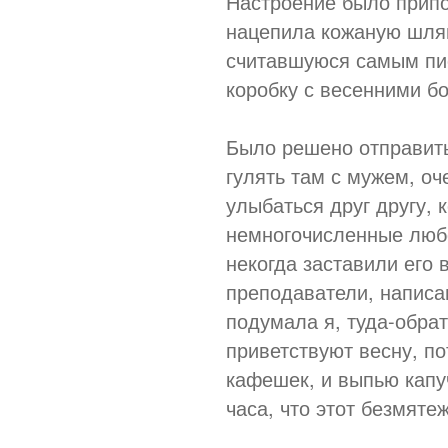
Настроение было прип
нацепила кожаную шляп
считавшуюся самым пис
коробку с весенними б
Было решено отправить
гулять там с мужем, оч
улыбаться друг другу, 
немногочисленные любо
некогда заставили его 
преподаватели, написа
подумала я, туда-обрат
приветствуют весну, по
кафешек, и выпью капуч
часа, что этот безмяте