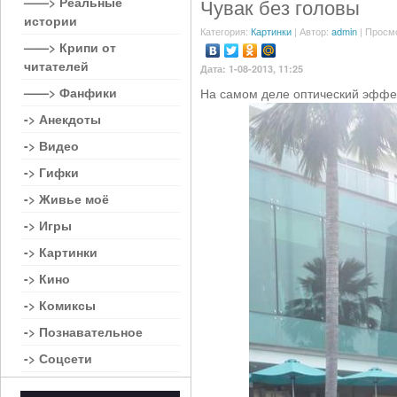
——> Реальные
Чувак без головы
истории
Категория:
Картинки
| Автор:
admin
| Просм
——> Крипи от
читателей
Дата: 1-08-2013, 11:25
——> Фанфики
На самом деле оптический эффект
-> Анекдоты
-> Видео
-> Гифки
-> Живье моё
-> Игры
-> Картинки
-> Кино
-> Комиксы
-> Познавательное
-> Соцсети