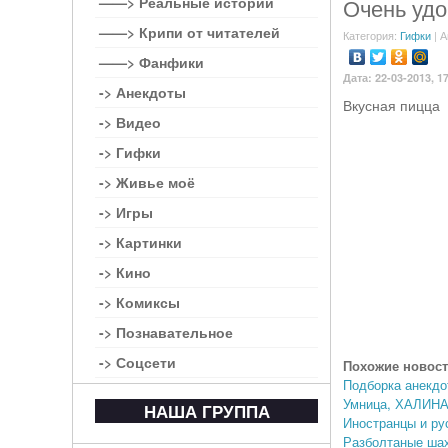
——> Реальные истории
Очень удо
——> Крипи от читателей
Категория:
Гифки
| А
——> Фанфики
Дата: 22-03-2013, 1
-> Анекдоты
Вкусная пицца
-> Видео
-> Гифки
-> Живье моё
-> Игры
-> Картинки
-> Кино
-> Комиксы
-> Познавательное
-> Соцсети
Похожие новост
Подборка анекдо
Умница, ХАЛИН
НАША ГРУППА
Иностранцы и ру
Разболтаные ша