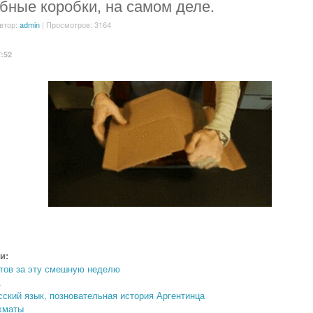
бные коробки, на самом деле.
втор:
admin
| Просмотров: 3164
7:52
и:
тов за эту смешную неделю
А
сский язык, позновательная история Аргентинца
хматы