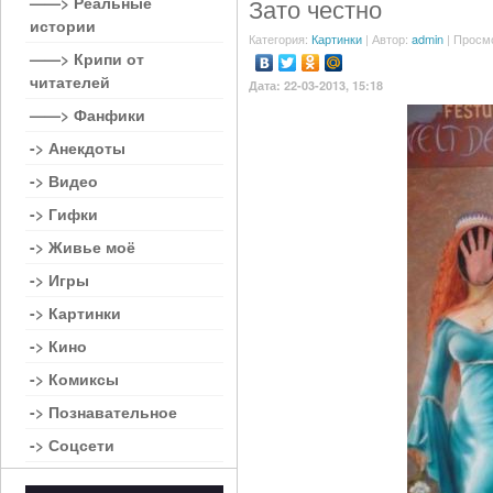
——> Реальные
Зато честно
истории
Категория:
Картинки
| Автор:
admin
| Просм
——> Крипи от
читателей
Дата: 22-03-2013, 15:18
——> Фанфики
-> Анекдоты
-> Видео
-> Гифки
-> Живье моё
-> Игры
-> Картинки
-> Кино
-> Комиксы
-> Познавательное
-> Соцсети