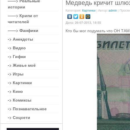
——> Реальные
Медведь кричит шлю
истории
Категория:
Картинки
| Автор:
admin
| Просм
——> Крипи от
читателей
Дата: 26-07-2013, 14:55
——> Фанфики
Кто бы мог подумать что ОН ТАМ
-> Анекдоты
-> Видео
-> Гифки
-> Живье моё
-> Игры
-> Картинки
-> Кино
-> Комиксы
-> Познавательное
-> Соцсети