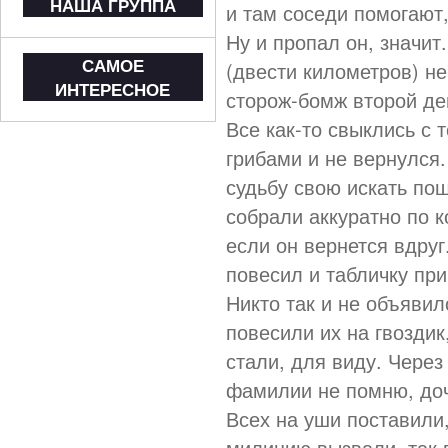
НАША ГРУППА
и там соседи помогают,
Ну и пропал он, значит
САМОЕ
(двести километров) не 
ИНТЕРЕСНОЕ
сторож-бомж второй ден
Все как-то свыклись с т
грибами и не вернулся.
судьбу свою искать по
собрали аккуратно по к
если он вернется вдруг
повесил и табличку при
Никто так и не объявил
повесили их на гвоздик
стали, для виду. Через 
фамилии не помню, доч
Всех на уши поставили
милицию вызвали, так 