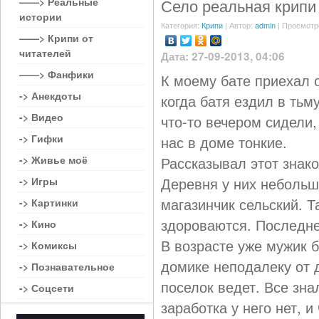
——> Реальные
Село реальная крипи
истории
Категория:
Крипи
| Автор:
admin
| Просмотр
——> Крипи от
читателей
Дата: 27-09-2013, 04:06
——> Фанфики
К моему бате приехал 
-> Анекдоты
когда батя ездил в тьм
-> Видео
что-то вечером сидели,
-> Гифки
нас в доме тонкие.
-> Живье моё
Рассказывал этот знак
Деревня у них небольша
-> Игры
магазинчик сельский. Та
-> Картинки
здороваются. Последне
-> Кино
В возрасте уже мужик б
-> Комиксы
домике неподалеку от д
-> Познавательное
поселок ведет. Все знал
-> Соцсети
заработка у него нет, 