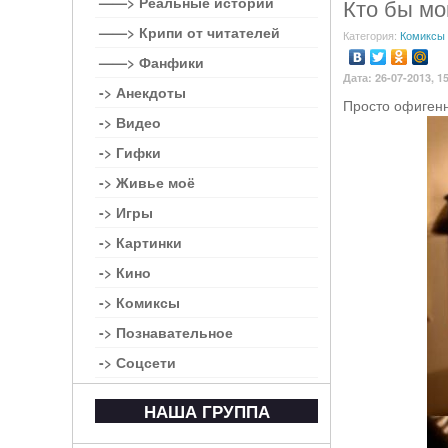
——> Реальные истории
Кто бы мо
——> Крипи от читателей
Категория:
Комиксы
——> Фанфики
Дата: 26-07-2013, 1
-> Анекдоты
Просто офигенн
-> Видео
-> Гифки
-> Живье моё
-> Игры
-> Картинки
-> Кино
-> Комиксы
-> Познавательное
-> Соцсети
НАША ГРУППА