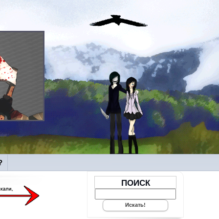
?
ПОИСК