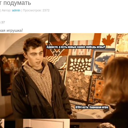
г подумать
| Автор:
admin
| Просмотров: 2372
5:37
ая игрушка!