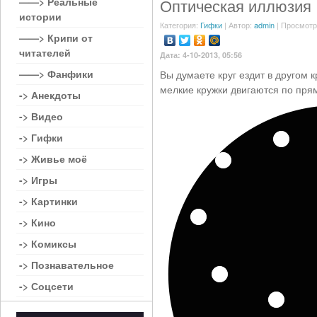
——> Реальные
Оптическая иллюзия
истории
Категория:
Гифки
| Автор:
admin
| Просмотр
——> Крипи от
читателей
Дата: 4-10-2013, 05:56
——> Фанфики
Вы думаете круг ездит в другом 
мелкие кружки двигаются по пр
-> Анекдоты
-> Видео
-> Гифки
-> Живье моё
-> Игры
-> Картинки
-> Кино
-> Комиксы
-> Познавательное
-> Соцсети