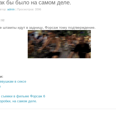
ак бы было на самом деле.
втор:
admin
| Просмотров: 3596
7:52
е штампы идут в задницу, Форсаж тому подтверждение.
и:
евушкам в сексе
ы
 съемки в фильме Форсаж 6
оробки, на самом деле.