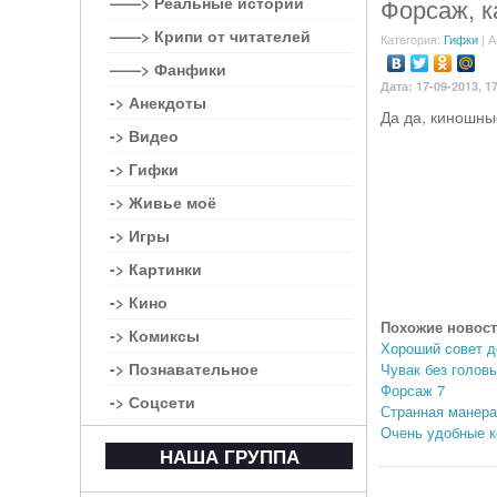
——> Реальные истории
Форсаж, к
——> Крипи от читателей
Категория:
Гифки
| А
——> Фанфики
Дата: 17-09-2013, 1
-> Анекдоты
Да да, киношны
-> Видео
-> Гифки
-> Живье моё
-> Игры
-> Картинки
-> Кино
Похожие новост
-> Комиксы
Хороший совет д
-> Познавательное
Чувак без голов
Форсаж 7
-> Соцсети
Странная манера
Очень удобные к
НАША ГРУППА