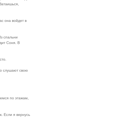
Затаишься,
с она войдет в
.
Из спальни
дит Соня. В
сто.
но слушают свою
аемся по этажам,
к. Если я вернусь