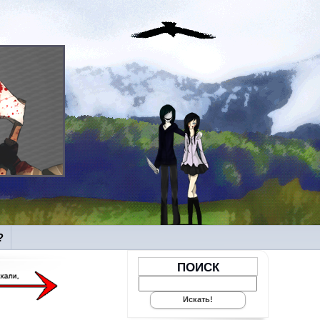
?
ПОИСК