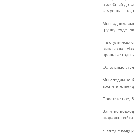
а злобный детс
замрешь — то, м
Мы поднимаемся
группу, сядет 
На стульчиках 
выплывают Макс
прошлые годы и
Остальные стуль
Мы следим за б
воспитательниц
Простите нас, 
Занятие подход
стараясь найти
Я лежу между р