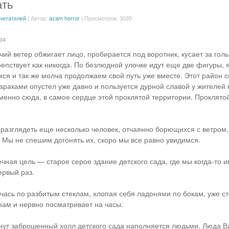
ать
 читателей
| Автор:
azam horror
| Просмотров: 3035
:04
ий ветер обжигает лицо, пробирается под воротник, кусает за голы
репствует как никогда. По безлюдной улочке идут еще две фигуры, 
ся и так же молча продолжаем свой путь уже вместе. Этот район 
раками опустел уже давно и пользуется дурной славой у жителей 
менно сюда, в самое сердце этой проклятой территории. Проклято
разглядеть еще несколько человек, отчаянно борющихся с ветром,
 Мы не спешим догонять их, скоро мы все равно увидимся.
ечная цель — старое серое здание детского сада, где мы когда-то 
ервый раз.
пчась по разбитым стеклам, хлопая себя ладонями по бокам, уже ст
 нам и нервно посматривает на часы.
нут заброшенный холл детского сада наполняется людьми. Люда В