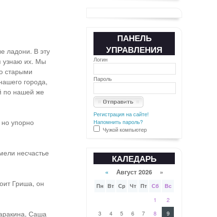
ПАНЕЛЬ
УПРАВЛЕНИЯ
е ладони. В эту
Логин
я узнаю их. Мы
со старыми
Пароль
нашего города,
й по нашей же
Регистрация на сайте!
 но упорно
Напомнить пароль?
Чужой компьютер
имели несчастье
КАЛЕДАРЬ
«
Август 2026 »
оит Гриша, он
Пн
Вт
Ср
Чт
Пт
Сб
Вс
1
2
аракина, Саша
3
4
5
6
7
8
9