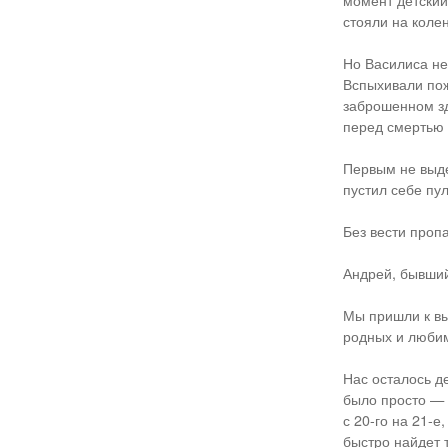
момент детский
стояли на коле
Но Василиса не
Вспыхивали пож
заброшенном зд
перед смертью 
Первым не выде
пустил себе пул
Без вести проп
Андрей, бывший
Мы пришли к вы
родных и люби
Нас осталось д
было просто — 
с 20-го на 21-
быстро найдет т