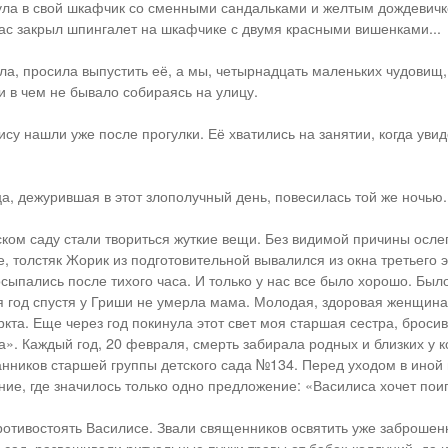
ла в свой шкафчик со сменными сандальками и желтым дождевичк
нас закрыл шпингалет на шкафчике с двумя красными вишенками...
ла, просила выпустить её, а мы, четырнадцать маленьких чудовищ,
и в чем не бывало собираясь на улицу.
су нашли уже после прогулки. Её хватились на занятии, когда ув
а, дежурившая в этот злополучный день, повесилась той же ночью.
ском саду стали твориться жуткие вещи. Без видимой причины осле
е, толстяк Жорик из подготовительной вывалился из окна третьего 
осыпались после тихого часа. И только у нас все было хорошо. Был
тя год спустя у Гриши не умерла мама. Молодая, здоровая женщина
ркта. Еще через год покинула этот свет моя старшая сестра, броси
». Каждый год, 20 февраля, смерть забирала родных и близких у к
нников старшей группы детского сада №134. Перед уходом в иной
ние, где значилось только одно предложение: «Василиса хочет поиг
отивостоять Василисе. Звали священников освятить уже заброшен