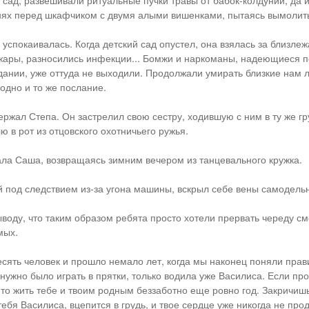
 сад, развешивали ритуальные пучки травы от бабок-колдуний, да 
нях перед шкафчиком с двумя алыми вишенками, пытаясь вымолит
 успокаивалась. Когда детский сад опустел, она взялась за близле
ары, разносились инфекции... Бомжи и наркоманы, надеющиеся п
ании, уже оттуда не выходили. Продолжали умирать близкие нам 
одно и то же послание.
ржал Степа. Он застрелил свою сестру, ходившую с ним в ту же гр
ю в рот из отцовского охотничьего ружья.
ала Саша, возвращаясь зимним вечером из танцевального кружка.
 под следствием из-за угона машины, вскрыл себе вены самодельн
воду, что таким образом ребята просто хотели прервать череду см
мых.
есять человек и прошло немало лет, когда мы наконец поняли прав
нужно было играть в прятки, только водила уже Василиса. Если п
е, то жить тебе и твоим родным беззаботно еще ровно год. Закричи
ебя Василиса, вцепится в грудь, и твое сердце уже никогда не про