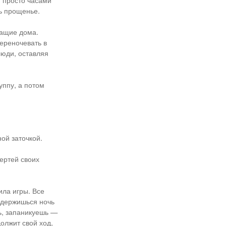
и просто часами
ь прощенье.
жащие дома.
ереночевать в
люди, оставляя
уппу, а потом
ой заточкой.
ертей своих
ила игры. Все
родержишься ночь
шь, запаникуешь —
должит свой ход,