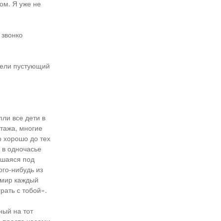
ом. Я уже не
 звонко
идели пустующий
пли все дети в
этажа, многие
о хорошо до тех
 в одночасье
вшаяся под
ого-нибудь из
 мир каждый
рать с тобой».
ный на тот