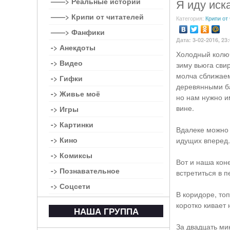
——> Реальные истории
Я иду иск
——> Крипи от читателей
Категория:
Крипи от
——> Фанфики
Дата: 3-02-2016, 23
-> Анекдоты
Холодный колюч
-> Видео
зиму вьюга сви
молча сближаем
-> Гифки
деревянными ба
-> Живье моё
но нам нужно и
вине.
-> Игры
-> Картинки
Вдалеке можно 
-> Кино
идущих вперед.
-> Комиксы
Вот и наша кон
-> Познавательное
встретиться в п
-> Соцсети
В коридоре, то
коротко кивает
НАША ГРУППА
За двадцать ми