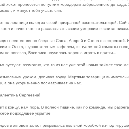
кий хохот пронесется по гулким коридорам заброшенного детсада. 
ожет, и минует тебя участь сия.
 по лестнице вслед за своей призрачной воспитательницей. Сейча
за стол и начнет что-то рассказывать своим умершим воспитанникам
сидят неестественно бледные Саша, Андрей и Степа с сестренкой. 
им и Ольга, шурша колотым кафелем, из туалетной комнаты выхо
м не повезло, Василиса научилась хорошо играть в прятки...
я пустуют, возможно, кто-то из нас уже этой ночью займет свое ме
езмолвным уроком, допивая водку. Мертвые товарищи вниматель
у, а она укоризненно посматривает на нас.
Валентина Сергеевна!
ит к концу, нам пора. В полной тишине, как по команде, мы разбег
 себе подходящее укрытие.
ядов в актовом зале, прикрываясь пыльной коробкой из-под игруше