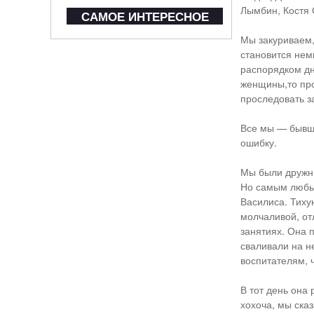
Лымбин, Костя С
САМОЕ ИНТЕРЕСНОЕ
Мы закуриваем,
становится нем
распорядком дн
женщины,то про
проследовать з
Все мы — бывши
ошибку.
Мы были дружны
Но самым любы
Василиса. Тиху
молчаливой, от
занятиях. Она 
сваливали на н
воспитателям, 
В тот день она
хохоча, мы сказ