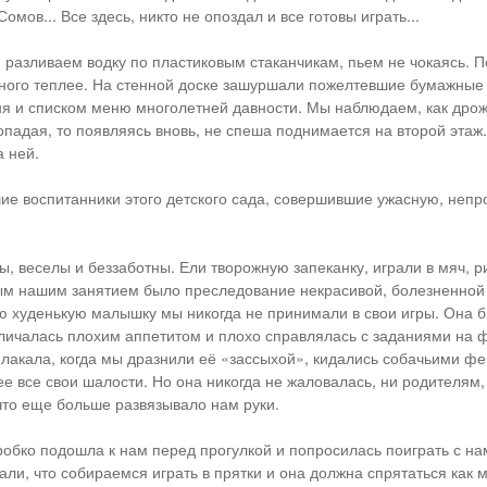
омов... Все здесь, никто не опоздал и все готовы играть...
 разливаем водку по пластиковым стаканчикам, пьем не чокаясь. 
ного теплее. На стенной доске зашуршали пожелтевшие бумажные 
я и списком меню многолетней давности. Мы наблюдаем, как дро
падая, то появляясь вновь, не спеша поднимается на второй этаж
а ней.
е воспитанники этого детского сада, совершившие ужасную, непр
, веселы и беззаботны. Ели творожную запеканку, играли в мяч, р
м нашим занятием было преследование некрасивой, болезненной 
ю худенькую малышку мы никогда не принимали в свои игры. Она б
личалась плохим аппетитом и плохо справлялась с заданиями на 
плакала, когда мы дразнили её «зассыхой», кидались собачьими ф
ее все свои шалости. Но она никогда не жаловалась, ни родителям,
что еще больше развязывало нам руки.
 робко подошла к нам перед прогулкой и попросилась поиграть с на
али, что собираемся играть в прятки и она должна спрятаться как 