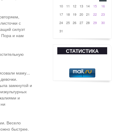
10
11
12
13
14
15
16
17
18
19
20
21
22
23
Повторяем,
листочки с
24
25
26
27
28
29
30
жащий силуэт
31
. Пора и нам
СТАТИСТИКА
остительную
исовали маму...
девочки.
ыла замкнутой и
физкультурных
екалиями и
 ни
ми. Весело
можно быстрее.