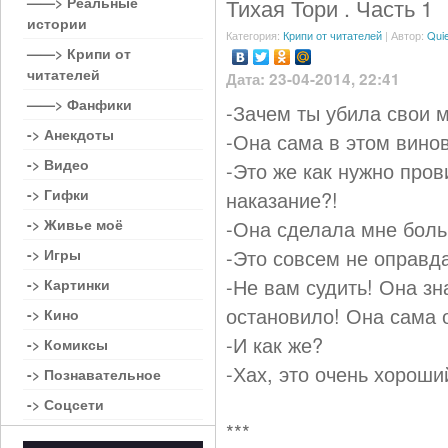
——> Реальные
Тихая Тори . Часть 1
истории
Категория:
Крипи от читателей
| Автор:
Quie
——> Крипи от
читателей
Дата: 23-04-2014, 22:41
——> Фанфики
-Зачем ты убила свои м
-> Анекдоты
-Она сама в этом винов
-> Видео
-Это же как нужно пров
-> Гифки
наказание?!
-> Живье моё
-Она сделала мне больн
-Это совсем не оправд
-> Игры
-Не вам судить! Она зн
-> Картинки
остановило! Она сама 
-> Кино
-И как же?
-> Комиксы
-Хах, это очень хороший
-> Познавательное
-> Соцсети
***