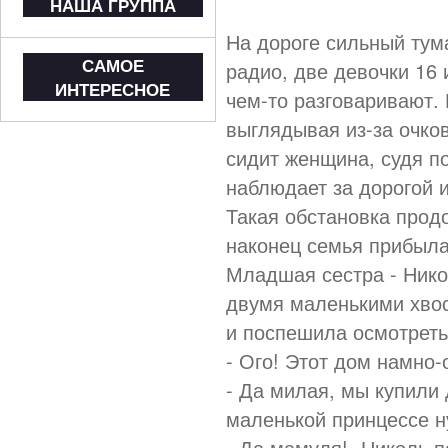
НАША ГРУППА
На дороге сильный тум
САМОЕ
радио, две девочки 16 
ИНТЕРЕСНОЕ
чем-то разговаривают. 
выглядывая из-за очко
сидит женщина, судя по
наблюдает за дорогой 
Такая обстановка прод
наконец семья прибыла 
Младшая сестра - Нико
двумя маленькими хво
и поспешила осмотреть
- Ого! Этот дом намно-
- Да милая, мы купили
маленькой принцессе н
- Да мамуля!- Николь п