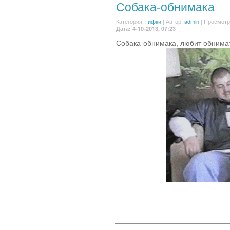
Собака-обнимака
Категория:
Гифки
|
Автор:
admin
| Просмотр
Дата: 4-10-2013, 07:23
Собака-обнимака, любит обнима