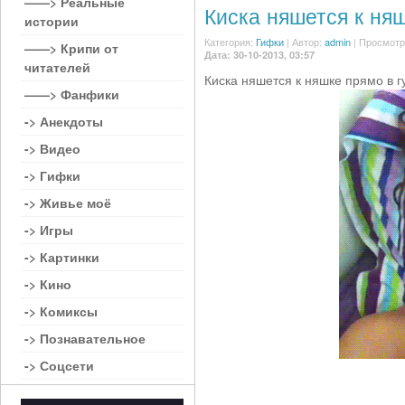
——> Реальные
Киска няшется к ня
истории
Категория:
Гифки
|
Автор:
admin
| Просмотр
——> Крипи от
Дата: 30-10-2013, 03:57
читателей
Киска няшется к няшке прямо в г
——> Фанфики
-> Анекдоты
-> Видео
-> Гифки
-> Живье моё
-> Игры
-> Картинки
-> Кино
-> Комиксы
-> Познавательное
-> Соцсети