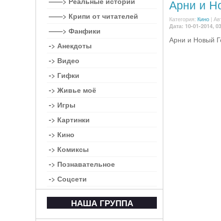
——> Реальные истории
Арни и Н
——> Крипи от читателей
Категория:
Кино
|
Ав
Дата: 10-01-2014, 0
——> Фанфики
Арни и Новый Г
-> Анекдоты
-> Видео
-> Гифки
-> Живье моё
-> Игры
-> Картинки
-> Кино
-> Комиксы
-> Познавательное
-> Соцсети
НАША ГРУППА