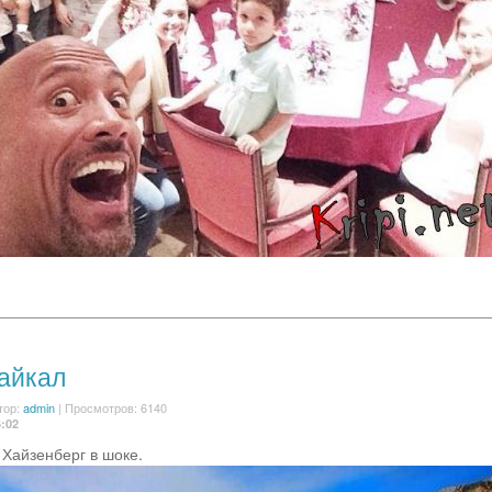
айкал
тор:
admin
| Просмотров: 6140
6:02
 Хайзенберг в шоке.