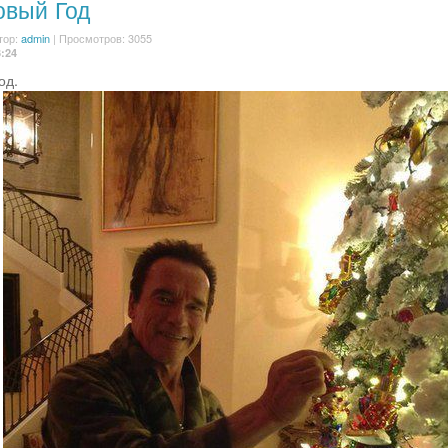
овый Год
тор:
admin
| Просмотров: 3055
3:24
од.