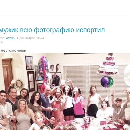
 мужик всю фотографию испортил
тор:
admin
| Просмотров: 3674
:30
к неугомонный.