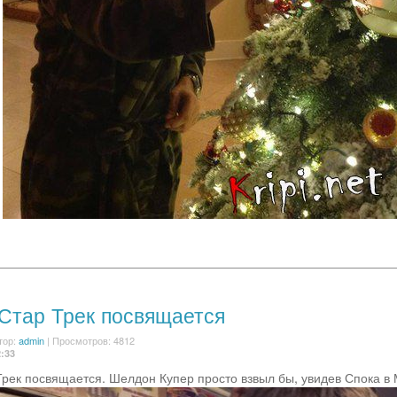
Стар Трек посвящается
тор:
admin
| Просмотров: 4812
2:33
рек посвящается. Шелдон Купер просто взвыл бы, увидев Спока в 