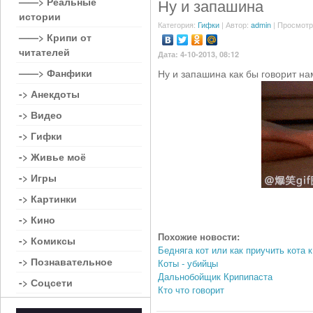
——> Реальные
Ну и запашина
истории
Категория:
Гифки
| Автор:
admin
| Просмотр
——> Крипи от
читателей
Дата: 4-10-2013, 08:12
——> Фанфики
Ну и запашина как бы говорит нам
-> Анекдоты
-> Видео
-> Гифки
-> Живье моё
-> Игры
-> Картинки
-> Кино
Похожие новости:
-> Комиксы
Бедняга кот или как приучить кота к
-> Познавательное
Коты - убийцы
Дальнобойщик Крипипаста
-> Соцсети
Кто что говорит